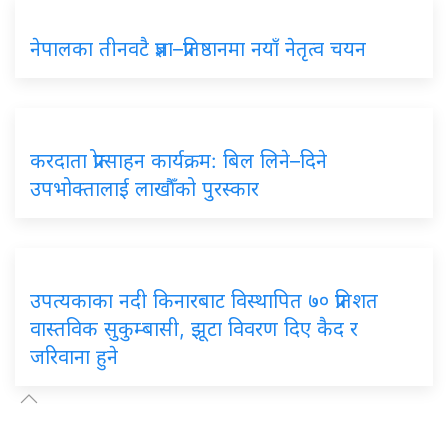
नेपालका तीनवटै प्रज्ञा–प्रतिष्ठानमा नयाँ नेतृत्व चयन
करदाता प्रोत्साहन कार्यक्रम: बिल लिने–दिने
उपभोक्तालाई लाखौँको पुरस्कार
उपत्यकाका नदी किनारबाट विस्थापित ७० प्रतिशत
वास्तविक सुकुम्बासी, झूटा विवरण दिए कैद र
जरिवाना हुने