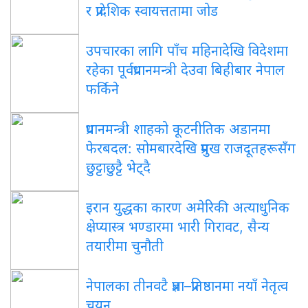
र प्रादेशिक स्वायत्ततामा जोड
उपचारका लागि पाँच महिनादेखि विदेशमा
रहेका पूर्वप्रधानमन्त्री देउवा बिहीबार नेपाल
फर्किने
प्रधानमन्त्री शाहको कूटनीतिक अडानमा
फेरबदल: सोमबारदेखि प्रमुख राजदूतहरूसँग
छुट्टाछुट्टै भेट्दै
इरान युद्धका कारण अमेरिकी अत्याधुनिक
क्षेप्यास्त्र भण्डारमा भारी गिरावट, सैन्य
तयारीमा चुनौती
नेपालका तीनवटै प्रज्ञा–प्रतिष्ठानमा नयाँ नेतृत्व
चयन