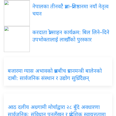
नेपालका तीनवटै प्रज्ञा–प्रतिष्ठानमा नयाँ नेतृत्व
चयन
करदाता प्रोत्साहन कार्यक्रम: बिल लिने–दिने
उपभोक्तालाई लाखौँको पुरस्कार
बजारमा ग्यास अभावको प्रश्नबीच प्रधानमन्त्री बालेनको
दाबी: सार्वजनिक संस्थान र उद्योग सुध्रिँदैछन्
आठ दलीय अग्रगामी मोर्चाद्वारा २८ बुँदे अवधारणा
सार्वजनिक: संविधान पुनर्लेखन र प्रादेशिक स्वायत्ततामा