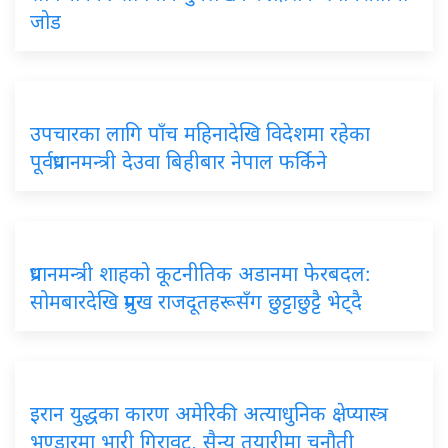
जोड
उपचारका लागि पाँच महिनादेखि विदेशमा रहेका
पूर्वप्रधानमन्त्री देउवा बिहीबार नेपाल फर्किने
प्रधानमन्त्री शाहको कूटनीतिक अडानमा फेरबदल:
सोमबारदेखि प्रमुख राजदूतहरूसँग छुट्टाछुट्टै भेट्दै
इरान युद्धका कारण अमेरिकी अत्याधुनिक क्षेप्यास्त्र
भण्डारमा भारी गिरावट, सैन्य तयारीमा चुनौती