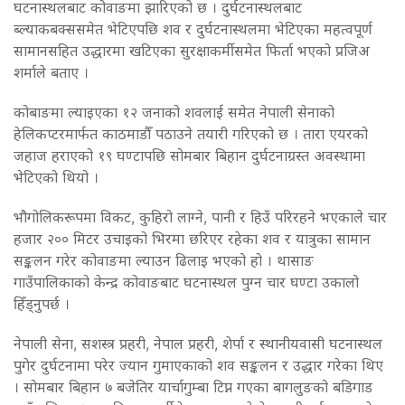
घटनास्थलबाट कोवाङमा झारिएको छ । दुर्घटनास्थलबाट
ब्ल्याकबक्ससमेत भेटिएपछि शव र दुर्घटनास्थलमा भेटिएका महत्वपूर्ण
सामानसहित उद्धारमा खटिएका सुरक्षाकर्मीसमेत फिर्ता भएको प्रजिअ
शर्माले बताए ।
कोबाङमा ल्याइएका १२ जनाको शवलाई समेत नेपाली सेनाको
हेलिकप्टरमार्फत काठमाडौँ पठाउने तयारी गरिएको छ । तारा एयरको
जहाज हराएको १९ घण्टापछि सोमबार बिहान दुर्घटनाग्रस्त अवस्थामा
भेटिएको थियो ।
भौगोलिकरूपमा विकट, कुहिरो लाग्ने, पानी र हिउँ परिरहने भएकाले चार
हजार २०० मिटर उचाइको भिरमा छरिएर रहेका शव र यात्रुका सामान
सङ्कलन गरेर कोवाङमा ल्याउन ढिलाइ भएको हो । थासाङ
गाउँपालिकाको केन्द्र कोवाङबाट घटनास्थल पुग्न चार घण्टा उकालो
हिँड्नुपर्छ ।
नेपाली सेना, सशस्त्र प्रहरी, नेपाल प्रहरी, शेर्पा र स्थानीयवासी घटनास्थल
पुगेर दुर्घटनामा परेर ज्यान गुमाएकाको शव सङ्कलन र उद्धार गरेका थिए
। सोमबार बिहान ७ बजेतिर यार्चागुम्बा टिप्न गएका बागलुङको बडिगाड