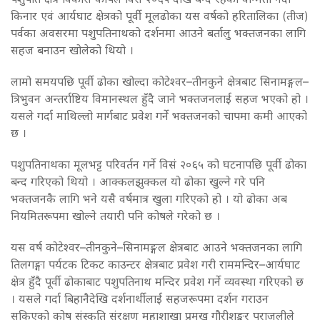
किनार एवं आर्यघाट क्षेत्रको पूर्वी मूलढोका यस वर्षको हरितालिका (तीज)
पर्वका अवसरमा पशुपतिनाथको दर्शनमा आउने बर्तालु भक्तजनका लागि
सहज बनाउन खोलेको थियो ।
लामो समयपछि पूर्वी ढोका खोल्दा कोटेश्वर–तीनकुने क्षेत्रबाट सिनामङ्गल–
त्रिभुवन अन्तर्राष्टिय विमानस्थल हुँदै जाने भक्तजनलाई सहज भएको हो ।
यसले गर्दा माथिल्लो मार्गबाट प्रवेश गर्ने भक्तजनको चापमा कमी आएको
छ ।
पशुपतिनाथका मूलभट्ट परिवर्तन गर्ने विसं २०६५ को घटनापछि पूर्वी ढोका
बन्द गरिएको थियो । आक्कलझुक्कल यो ढोका खुल्ने गरे पनि
भक्तजनकै लागि भने यसै वर्षमात्र खुला गरिएको हो । यो ढोका अब
नियमितरूपमा खोल्ने तयारी पनि कोषले गरेको छ ।
यस वर्ष कोटेश्वर–तीनकुने–सिनामङ्गल क्षेत्रबाट आउने भक्तजनका लागि
तिलगङ्गा पर्यटक टिकट काउन्टर क्षेत्रबाट प्रवेश गरी राममन्दिर–आर्यघाट
क्षेत्र हुँदै पूर्वी ढोकाबाट पशुपतिनाथ मन्दिर प्रवेश गर्ने व्यवस्था गरिएको छ
। यसले गर्दा बिहानैदेखि दर्शनार्थीलाई सहजरूपमा दर्शन गराउन
सकिएको कोष संस्कृति संरक्षण महाशाखा प्रमुख गौरीशङ्कर पराजुलीले