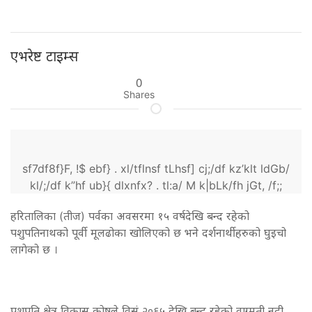
एभरेष्ट टाइम्स
0
Shares
sf7df8f}F, !$ ebf} . xl/tflnsf tLhsf] cj;/df kz’klt ldGb/
kl/;/df k”hf ub}{ dlxnfx? . tl:a/ M k|bLk/fh jGt, /f;;
हरितालिका (तीज) पर्वका अवसरमा १५ वर्षदेखि बन्द रहेको
पशुपतिनाथको पूर्वी मूलढोका खोलिएको छ भने दर्शनार्थीहरुको घुइचो
लागेको छ ।
पशुपति क्षेत्र विकास कोषले विसं २०६५ देखि बन्द रहेको वाग्मती नदी