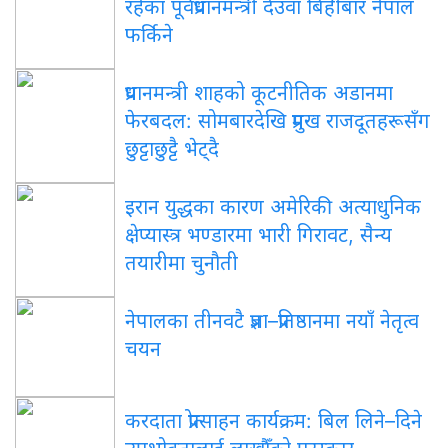
रहेका पूर्वप्रधानमन्त्री देउवा बिहीबार नेपाल
फर्किने
प्रधानमन्त्री शाहको कूटनीतिक अडानमा
फेरबदल: सोमबारदेखि प्रमुख राजदूतहरूसँग
छुट्टाछुट्टै भेट्दै
इरान युद्धका कारण अमेरिकी अत्याधुनिक
क्षेप्यास्त्र भण्डारमा भारी गिरावट, सैन्य
तयारीमा चुनौती
नेपालका तीनवटै प्रज्ञा–प्रतिष्ठानमा नयाँ नेतृत्व
चयन
करदाता प्रोत्साहन कार्यक्रम: बिल लिने–दिने