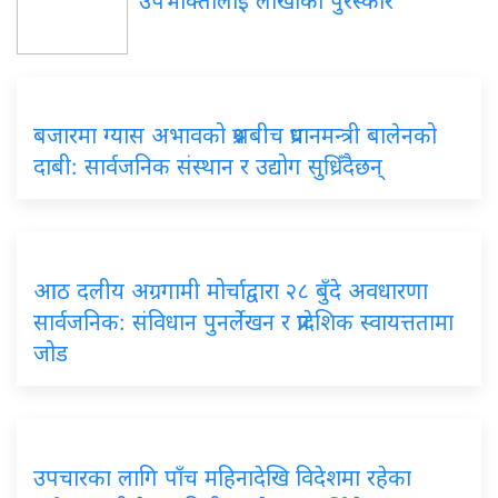
उपभोक्तालाई लाखौँको पुरस्कार
बजारमा ग्यास अभावको प्रश्नबीच प्रधानमन्त्री बालेनको
दाबी: सार्वजनिक संस्थान र उद्योग सुध्रिँदैछन्
आठ दलीय अग्रगामी मोर्चाद्वारा २८ बुँदे अवधारणा
सार्वजनिक: संविधान पुनर्लेखन र प्रादेशिक स्वायत्ततामा
जोड
उपचारका लागि पाँच महिनादेखि विदेशमा रहेका