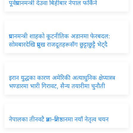
पूर्वप्रधानमन्त्री देउवा बिहीबार नेपाल फर्किने
प्रधानमन्त्री शाहको कूटनीतिक अडानमा फेरबदल:
सोमबारदेखि प्रमुख राजदूतहरूसँग छुट्टाछुट्टै भेट्दै
इरान युद्धका कारण अमेरिकी अत्याधुनिक क्षेप्यास्त्र
भण्डारमा भारी गिरावट, सैन्य तयारीमा चुनौती
नेपालका तीनवटै प्रज्ञा–प्रतिष्ठानमा नयाँ नेतृत्व चयन