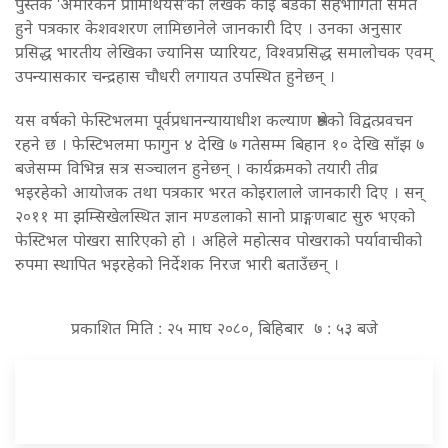
पुस्तक ‘अमेरिकन प्रोमिथियस’का लेखक काई बर्डको सहभागिता समेत
हुने पत्रकार केशवशरण लामिछानेले जानकारी दिए । उनका अनुसार
प्रसिद्ध भारतीय लेखिका ज्यानिस प्यारियट, विश्वप्रसिद्ध समालोचक एवम्
उपन्यासकार चन्द्रहास चौधरी लगायत उपस्थित हुनेछन् ।
यस वर्षको फेस्टिभलमा पूर्वप्रधानन्यायाधीश कल्याण श्रेष्ठको विद्वत्प्रवचन
रहने छ । फेस्टिभलमा फागुन ४ देखि ७ गतेसम्म बिहान १० देखि साँझ ७
बजेसम्म विभिन्न सत्र सञ्चालन हुनेछन् । कार्यक्रमको तयारी तीव्र
भइरहेको आयोजक तथा पत्रकार भरत कोइरालाले जानकारी दिए । सन्
२०११ मा झम्सिखेलस्थित ज्ञान मण्डलाको सानो प्राङ्गणबाट सुरु भएको
फेस्टिभल पोखरा सारिएको हो । अहिले महोत्सव पोखराको पर्यावाचीको
रुपमा स्थापित भइरहेको निर्देशक निरज भारी बताउँछन् ।
प्रकाशित मिति : २५ माघ २०८०, बिहिबार ७ : ५३ बजे