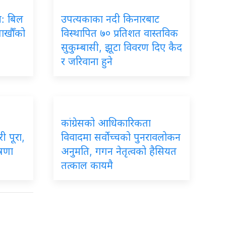
रम: बिल
उपत्यकाका नदी किनारबाट
लाखौँको
विस्थापित ७० प्रतिशत वास्तविक
सुकुम्बासी, झूटा विवरण दिए कैद
र जरिवाना हुने
कांग्रेसको आधिकारिकता
ी पूरा,
विवादमा सर्वोच्चको पुनरावलोकन
ोषणा
अनुमति, गगन नेतृत्वको हैसियत
तत्काल कायमै