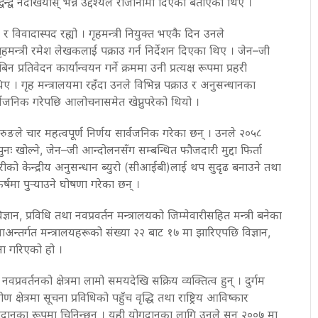
वन्द्व नदेखियोस् भन्ने उद्देश्यले राजीनामा दिएको बताएका थिए ।
र विवादास्पद रह्यो । गृहमन्त्री नियुक्त भएकै दिन उनले
ूर्वगृहमन्त्री रमेश लेखकलाई पक्राउ गर्न निर्देशन दिएका थिए । जेन–जी
रतिवेदन कार्यान्वयन गर्ने क्रममा उनी प्रत्यक्ष रूपमा प्रहरी
ए । गृह मन्त्रालयमा रहँदा उनले विभिन्न पक्राउ र अनुसन्धानका
वजनिक गरेपछि आलोचनासमेत खेप्नुपरेको थियो ।
ी गुरुङले चार महत्वपूर्ण निर्णय सार्वजनिक गरेका छन् । उनले २०५८
 खोल्ने, जेन–जी आन्दोलनसँग सम्बन्धित फौजदारी मुद्दा फिर्ता
हरीको केन्द्रीय अनुसन्धान ब्युरो (सीआईबी)लाई थप सुदृढ बनाउने तथा
र्षमा पुर्‍याउने घोषणा गरेका छन् ।
्ञान, प्रविधि तथा नवप्रवर्तन मन्त्रालयको जिम्मेवारीसहित मन्त्री बनेका
अन्तर्गत मन्त्रालयहरूको संख्या २२ बाट १७ मा झारिएपछि विज्ञान,
पना गरिएको हो ।
 नवप्रवर्तनको क्षेत्रमा लामो समयदेखि सक्रिय व्यक्तित्व हुन् । दुर्गम
ण क्षेत्रमा सूचना प्रविधिको पहुँच वृद्धि तथा राष्ट्रिय आविष्कार
योगदानका रूपमा चिनिन्छन् । यही योगदानका लागि उनले सन् २००७ मा