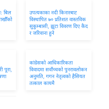
रम: बिल
उपत्यकाका नदी किनारबाट
लाखौँको
विस्थापित ७० प्रतिशत वास्तविक
सुकुम्बासी, झूटा विवरण दिए कैद
र जरिवाना हुने
कांग्रेसको आधिकारिकता
ी पूरा,
विवादमा सर्वोच्चको पुनरावलोकन
ोषणा
अनुमति, गगन नेतृत्वको हैसियत
तत्काल कायमै