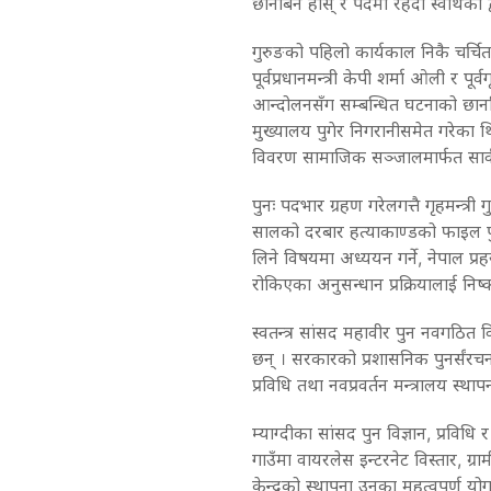
छानबिन होस् र पदमा रहँदा स्वार्थको द्
गुरुङको पहिलो कार्यकाल निकै चर्चित 
पूर्वप्रधानमन्त्री केपी शर्मा ओली र प
आन्दोलनसँग सम्बन्धित घटनाको छानबिन प्
मुख्यालय पुगेर निगरानीसमेत गरेका थि
विवरण सामाजिक सञ्जालमार्फत सार्
पुनः पदभार ग्रहण गरेलगत्तै गृहमन्त्र
सालको दरबार हत्याकाण्डको फाइल पुनः
लिने विषयमा अध्ययन गर्ने, नेपाल प्र
रोकिएका अनुसन्धान प्रक्रियालाई निष्क
स्वतन्त्र सांसद महावीर पुन नवगठित विज
छन् । सरकारको प्रशासनिक पुनर्संरचना
प्रविधि तथा नवप्रवर्तन मन्त्रालय स्था
म्याग्दीका सांसद पुन विज्ञान, प्रविधि र
गाउँमा वायरलेस इन्टरनेट विस्तार, ग्रामी
केन्द्रको स्थापना उनका महत्वपूर्ण 