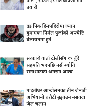
पार्टी’, साउन २८ गते घोषणा गर्ने
तयारी
ब्रड
पिक हिमपहिरोमा ज्यान
गुमाएका निर्मल पुर्जाको अन्त्येष्टि
बेलायतमा हुने
सरकारी
वार्ता टोलीसँग १९ बुँदे
सहमति भएपछि नर्स ज्योति
रानाभाटको अनसन अन्त्य
माइतीघर
आन्दोलनका तीन जेनजी
अभियानी धरौटी बुझाउन नसक्दा
जेल चलान