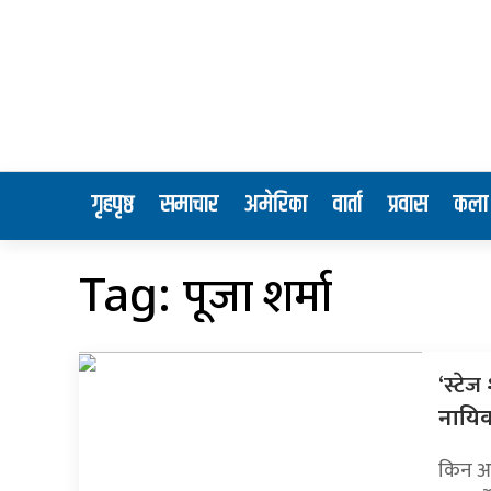
गृहपृष्ठ
समाचार
अमेरिका
वार्ता
प्रवास
कला 
पूजा शर्मा
Tag:
‘स्टेज
नायि
किन आज