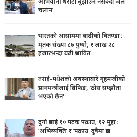
अभियानी धरौटी बुझाउन नसक्दा जेल
चलान
भारतको
आसाममा बाढीको वितण्डा :
मृतक संख्या ८७ पुग्यो, १ लाख २८
हजारभन्दा बढी प्रभावित
तराई–मधेशको
अवस्थाबारे गृहमन्त्रीको
प्रधानमन्त्रीलाई ब्रिफिङ, ‘ठोस सम्झौता
भएको छैन’
दुर्गा
प्रसाईं १० पटक पक्राउ, १२ मुद्दा :
‘अभिव्यक्ति’ र ‘पक्राउ’ दुवैमा प्रश्न