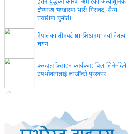
इरान युद्धका कारण अमेरिकी अत्याधुनिक
क्षेप्यास्त्र भण्डारमा भारी गिरावट, सैन्य
तयारीमा चुनौती
नेपालका तीनवटै प्रज्ञा–प्रतिष्ठानमा नयाँ नेतृत्व
चयन
करदाता प्रोत्साहन कार्यक्रम: बिल लिने–दिने
उपभोक्तालाई लाखौँको पुरस्कार