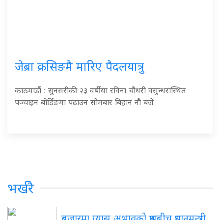
जेब्रा क्रसिङमै मारिए पैदलयात्रु
काठमाडौं : सुनसरीकी २३ वर्षीया रविना चौधरी वसुन्धरास्थित
पञ्चाइन बोर्डिङमा पढाउन सोमबार बिहान नौ बजे
भर्खरै
बजारमा ग्यास अभावको प्रश्नबीच प्रधानमन्त्री