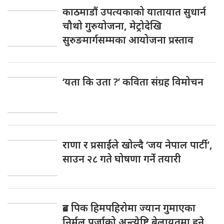
काठमाडौं उपत्यकाको यातायात सुधार्न
चौथो गुरुयोजना, मेट्रोदेखि
सुरुङमार्गसम्मका आयोजना प्रस्ताव
‘यता कि उता ?’ कविता संग्रह विमोचन
राणा र प्रसाईंले खोल्दै ‘जय नेपाल पार्टी’,
साउन २८ गते घोषणा गर्ने तयारी
ब्रड पिक हिमपहिरोमा ज्यान गुमाएका
निर्मल पुर्जाको अन्त्येष्टि बेलायतमा हुने