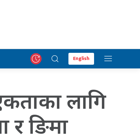
English
च एकताका लागि
ा र ङिमा