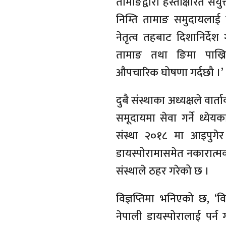
तामाङद्वारा हस्ताक्षरित सं
निम्ति तामाङ समुदायलाई वि
नेतृत्व तहबाट दिशानिर्देश
तामाङ तथा ङिमा पाख्रि
औपचारिक घोषणा गर्दछौ ।’
दुबै संस्थाका अध्यक्षले व
समूदायमा सेवा गर्ने ध्ये
संस्था २०१८ मा आइपुग
डायस्पोरामासमेत नकारात्म
संस्थाले ठहर गरेको छ ।
विज्ञप्तिमा भनिएको छ, ‘
नेपाली डायस्पोरालाई पर्