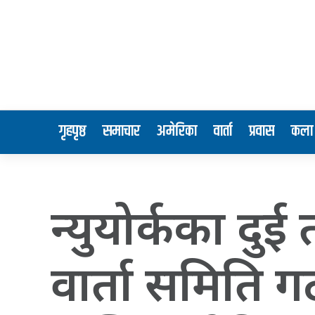
गृहपृष्ठ
समाचार
अमेरिका
वार्ता
प्रवास
कला 
न्युयोर्कका द
वार्ता समिति 