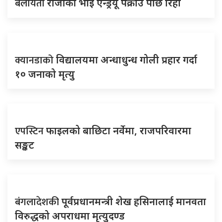
बेलायती
राजाका भाइ एन्ड्रयू पक्राउ पछि रिहा
क्यानडाको
विद्यालयमा अन्धाधुन्ध गोली प्रहार गर्दा
१० जनाको मृत्यु
एपस्टिन
फाइलको बाछिटा नर्वेमा, राजपरिवारमा
सङ्कट
बंगलादेशकी
पूर्वप्रधानमन्त्री शेख हसिनालाई मानवता
विरुद्धको अपराधमा मृत्युदण्ड