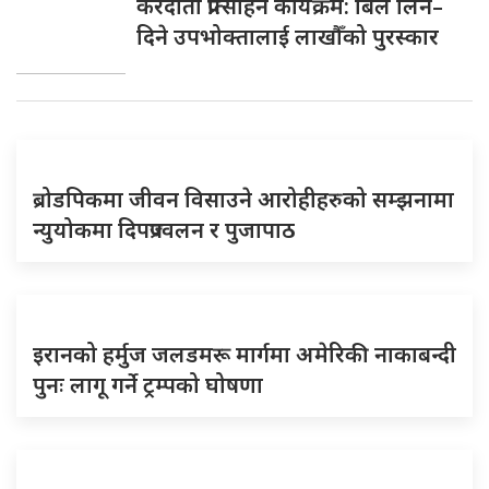
करदाता प्रोत्साहन कार्यक्रम: बिल लिने–
दिने उपभोक्तालाई लाखौँको पुरस्कार
ब्रोडपिकमा जीवन विसाउने आरोहीहरुको सम्झनामा
न्युयोकमा दिपप्रज्वलन र पुजापाठ
इरानको हर्मुज जलडमरू मार्गमा अमेरिकी नाकाबन्दी
पुनः लागू गर्ने ट्रम्पको घोषणा