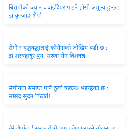
बिरामीको ज्यान बचाइदिएर पाइने हाँसो अमूल्य हुन्छ :
डा.कुन्जाङ शेर्पा
रोगी र वृद्धवृद्धालाई कोरोनाको जोखिम बढी छ :
डा.शेरबहादुर पुन, सरुवा रोग विशेषज्ञ
संघीयता समाप्त पार्ने ठूलो षड्यन्त्र भइरहेको छ :
सांसद सुदन किराती
धेरै शेर्पालाई सरकारी सेवामा प्रवेश गराउने योजना छ :