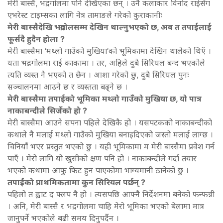
मेरी बास्सै, भद्रगोलमा पनि देखिएका छन् । उनै कलाकार विनोद राईसँग
एभरेस्ट टाइम्सका लागि नेत्र तामाङले गरेको कुराकानीः
मेरी बास्सैदेखि भद्रगोलसम्म देखिन थाल्नुभएको छ, अब त तपाईलाई
फूर्सदै हुदैन होला ?
मेरी बास्सैमा ‘मथ्लो गाउँको मुखिया’को भूमिकामा देखिन थालेको थिएँ ।
यता भद्रगोलमा राई काकामा । तर, अहिले दुबै सिरियल बन्द भएकोले
त्यति व्यस्त नै भएको त छैन । आशा गरेको छु, दुबै सिरियल पुनः
सञ्चालनमा आउने छ र व्यस्तता बढ्ने छ ।
मेरी बास्सैमा तपाईको भूमिका मथ्लो गाउँको मुखिया छ, यो पात्र
नाकाबन्दीले सिर्जेको हो ?
मेरी बास्सैमा आउने सपना पहिले देखिकै हो । यसपटकको नाकाबन्दीको
कथाले नै मलाई मथ्लो गाउँको मुखिया बनाइदिएको जस्तो मलाई लाग्छ ।
चिनियाँ भएर प्रस्तुत भएको छु । यही भूमिकामा म मेरी बास्सैमा प्रवेश गर्न
पाएँ । मेरो लागि यो खुसीको क्षण पनि हो । नाकाबन्दीले गर्दा तयार
भएको कथामा आफु फिट हुन पाएकोमा भाग्यमानी ठानेको छु ।
तपाईंको प्राथमिकतामा कुन सिरियल पर्छन् ?
पहिलो त ह्वाट द फ्लप नै हो । त्यसपछि आफ्नै निर्देशनमा बनेको फन्फन्नी
। अनि, मेरी बास्सै र भद्रगोलमा चाहि मेरो भूमिका भएको बेलामा मात्र
जानुपर्ने भएकोले बढी समय दिनुपर्दैन ।