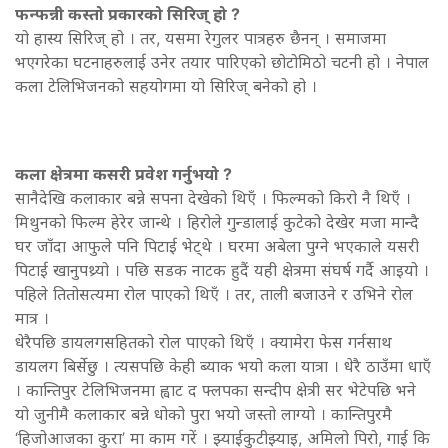
फन्फन्नी कस्तो प्रकारको सिरिज् हो ?
यो हास्य सिरिज् हो । तर, यसमा रेगुलर पात्रहरु छैनन् । समाजमा
भएगरेका घटनाहरुलाई उनेर तयार पारिएको छोटोमिठो चटनी हो । नेपाल
कला टेलिभिजनको सहयोगमा यो सिरिज् बनेको हो ।
कला क्षेत्रमा कसरी प्रवेश गर्नुभयो ?
सानैदेखि कलाकार बन्ने सपना देखेको थिएँ । फिल्मको किरो नै थिएँ ।
मिथुनको फिल्म हेरेर जान्थे । हिरोले गुन्डालाई कुटेको देखेर मजा मान्दै
घर जाँदा आफुले पनि पिटाई भेट्थे । घरमा अबेला पुग्ने भएकाले यसरी
पिटाई खानुपथ्र्यो । पछि सडक नाटक हुदैं यही क्षेत्रमा संघर्ष गर्दै आइयो ।
पहिले तितोसत्यमा रोल पाएको थिएँ । तर, ताली बजाउने र उभिने रोल
मात्र ।
धेरैपछि डायलगसहितको रोल पाएको थिएँ । क्यामेरा फेस गर्नसाथ
डायलग बिर्सेछु । त्यसपछि केही ब्याक भयो कला यात्रा । धेरै ठाउँमा धाएँ
। कान्तिपुर टेलिभिजनमा ह्वाट द फ्लपका सन्दीप क्षेत्री सर भेटेपछि भने
यो जुनीमै कलाकार बन्ने धोको पुरा भयो जस्तो लाग्यो । कान्तिपुरमै
‘हिजोआजका कुरा’ मा काम गरें । झ्याईकुटीझ्याइ, अमिलो पिरो, गाई कि