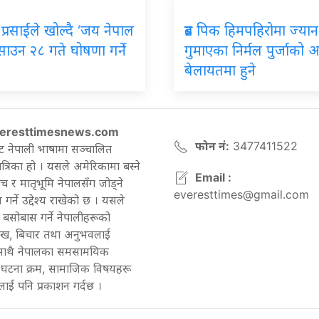
प्रसाईंले खोल्दै ‘जय नेपाल
ब्रड पिक हिमपहिरोमा ज्यान
, साउन २८ गते घोषणा गर्ने
गुमाएका निर्मल पुर्जाको अन्त
बेलायतमा हुने
eresttimesnews.com
फोन नं:
3477411522
ट नेपाली भाषामा सञ्चालित
रिका हो । यसले अमेरिकामा बस्ने
Email :
च र मातृभूमि नेपालसँग जोड्ने
everesttimes@gmail.com
गर्ने उद्देश्य राखेको छ । यसले
बसोबास गर्ने नेपालीहरूको
ेख, बिचार तथा अनुभवलाई
 साथै नेपालका समसामयिक
घटना क्रम, सामाजिक विषयहरू
ाई पनि प्रकाशन गर्दछ ।