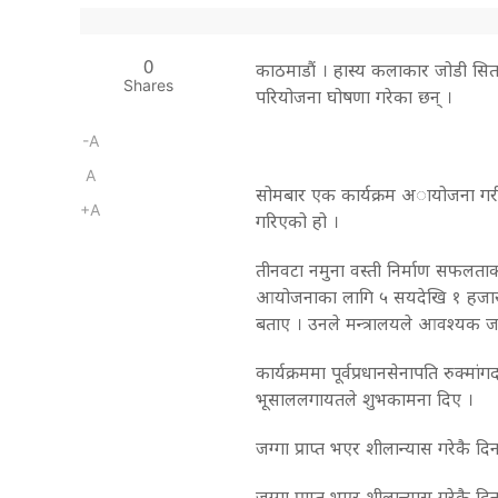
0
काठमाडाैं । हास्य कलाकार जोडी सितारा
Shares
परियोजना घोषणा गरेका छन् ।
-A
A
सोमबार एक कार्यक्रम अायोजना गरी 
+A
गरिएको हो ।
तीनवटा नमुना वस्ती निर्माण सफलताक
आयोजनाका लागि ५ सयदेखि १ हजार
बताए । उनले मन्त्रालयले आवश्यक जग
कार्यक्रममा पूर्वप्रधानसेनापति रुक्मा
भूसाललगायतले शुभकामना दिए ।
जग्गा प्राप्त भएर शीलान्यास गरेकै दिन
जग्गा प्राप्त भएर शीलान्यास गरेकै दिन