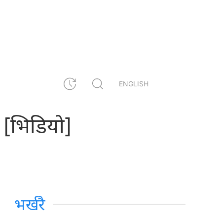
ENGLISH
ा [भिडियो]
भर्खरै