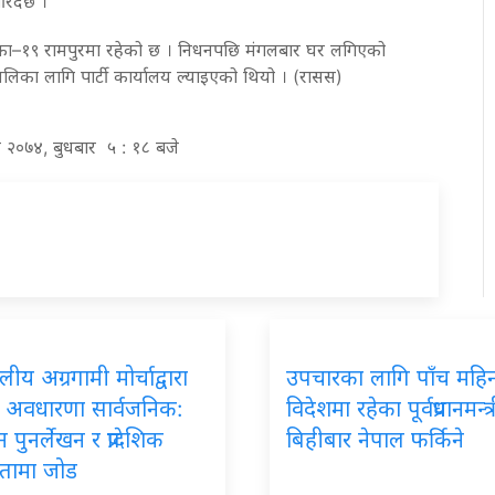
रिँदैछ ।
ा–१९ रामपुरमा रहेको छ । निधनपछि मंगलबार घर लगिएको
जलिका लागि पार्टी कार्यालय ल्याइएको थियो । (रासस)
िर २०७४, बुधबार ५ : १८ बजे
लीय अग्रगामी मोर्चाद्वारा
उपचारका
लागि पाँच महि
दे अवधारणा सार्वजनिक:
विदेशमा रहेका पूर्वप्रधानमन्त
 पुनर्लेखन र प्रादेशिक
बिहीबार नेपाल फर्किने
्ततामा जोड