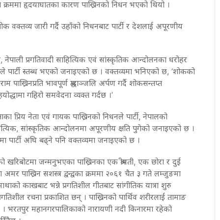
ा क्रममा हृदयाघातका कारण पाख्रिनको निधन भएको थियो ।
ोक वक्तव्य जारी गर्दै उहाँको निधनबाट पार्टी र देशलाई अपूरणीय
कार, नेपाली प्रगतिवादी साहित्यिक एवं सांस्कृतिक आन्दोलनका धरोहर
ले पार्टी स्तब्ध भएको जनाइएको छ । वक्तव्यमा भनिएको छ, ‘शोकको
म पाख्रिनप्रति भावपूर्ण श्रद्धाञ्जलि अर्पण गर्दै शोकसन्तप्त
ोद्धामा गहिरो समवेदना व्यक्त गर्दछ ।’
ताका प्रिय नेता एवं गायक पाख्रिनको निधनले पार्टी, नेपालको
हित्यिक, सांस्कृतिक आन्दोलनमा अपूरणीय क्षति पुगेको जनाइएको छ ।
ा पार्टी अघि बढ्ने पनि वक्तव्यमा जनाइएको छ ।
को खरिबोटमा जन्मनुभएका पाख्रिनका एक श्रीमती, एक छोरा र दुई
ा अमर पाख्रिन सशस्त्र द्वन्द्वका क्रममा २०६१ चैत ३ गते लम्जुङमा
थाको काखबाट भन्ने प्रगतिशील गीतबाट सांगीतिक यात्रा शुरु
प्रगतिशील रचना प्रकाशित छन् । पाख्रिनको पार्थिव शरीरलाई तामाङ
िँदैछ । भरतपुर महानगरपालिकाको नारायणी नदी किनारमा रहेको