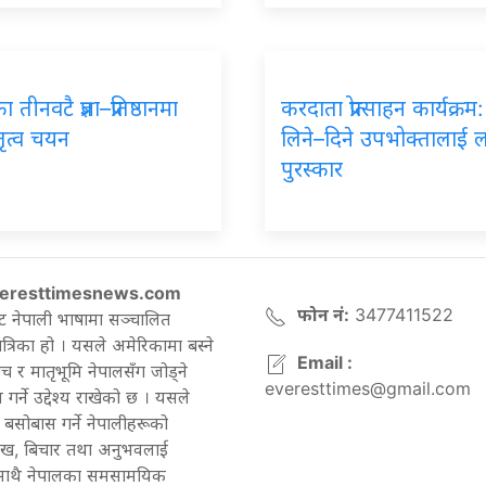
का
तीनवटै प्रज्ञा–प्रतिष्ठानमा
करदाता
प्रोत्साहन कार्यक्र
तृत्व चयन
लिने–दिने उपभोक्तालाई 
पुरस्कार
eresttimesnews.com
फोन नं:
3477411522
ट नेपाली भाषामा सञ्चालित
रिका हो । यसले अमेरिकामा बस्ने
Email :
च र मातृभूमि नेपालसँग जोड्ने
everesttimes@gmail.com
गर्ने उद्देश्य राखेको छ । यसले
बसोबास गर्ने नेपालीहरूको
ेख, बिचार तथा अनुभवलाई
 साथै नेपालका समसामयिक