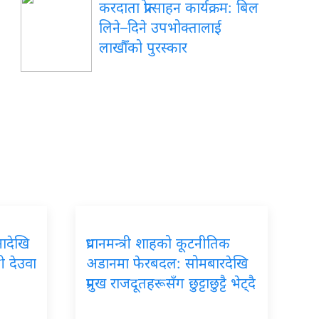
करदाता
प्रोत्साहन कार्यक्रम: बिल
लिने–दिने उपभोक्तालाई
लाखौँको पुरस्कार
नादेखि
प्रधानमन्त्री
शाहको कूटनीतिक
्री देउवा
अडानमा फेरबदल: सोमबारदेखि
प्रमुख राजदूतहरूसँग छुट्टाछुट्टै भेट्दै