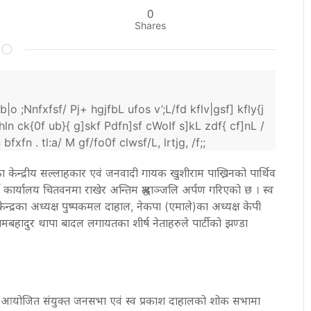
0
Shares
|o ;Nnfxfsf/ Pj+ hgjfbL ufos v’;L/fd kflv|gsf] kfly{j
ln ck{0f ub}{ g]skf Pdfn]sf cWoIf s]kL zdf{ cf]nL /
fxfn . tl:a/ M gf/fo0f clwsf/L, lrtjg, /f;;
 केन्द्रीय सल्लाहकार एवं जनवादी गायक खुशीराम पाख्रिनको पार्थिव
ार्यालय चितवनमा राखेर अन्तिम श्रद्धाञ्जलि अर्पण गरिएको छ । स्व
ेन्द्रका अध्यक्ष पुष्पकमल दाहाल, नेकपा (एमाले)का अध्यक्ष केपी
रामबहादुर थापा बादल लगायतका शीर्ष नेताहरुले पार्टीको झण्डा
 आयोजित संयुक्त जनसभा एवं स्व प्रकाश दाहालको शोक सभामा