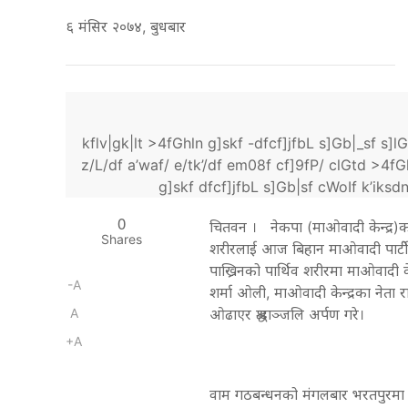
६ मंसिर २०७४, बुधबार
kflv|gk|lt >4fGhln g]skf -dfcf]jfbL s]Gb|_sf s]lGb
z/L/df a’waf/ e/tk’/df em08f cf]9fP/ clGtd >4fGh
g]skf dfcf]jfbL s]Gb|sf cWoIf k’iksdn b
0
चितवन । नेकपा (माओवादी केन्द्र)का
Shares
शरीरलाई आज बिहान माओवादी पार्टीे क
पाख्रिनको पार्थिव शरीरमा माओवादी क
-A
शर्मा ओली, माओवादी केन्द्रका नेता 
A
ओढाएर श्रद्धाञ्जलि अर्पण गरे।
+A
वाम गठबन्धनको मंगलबार भरतपुरमा