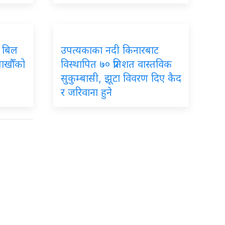
म: बिल
उपत्यकाका
नदी किनारबाट
लाखौँको
विस्थापित ७० प्रतिशत वास्तविक
सुकुम्बासी, झूटा विवरण दिए कैद
र जरिवाना हुने