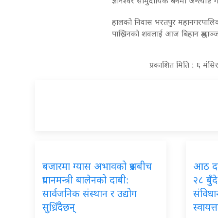
ज्ञानेश्वर सामुदायिक बनमा अन्त्येष्टि ग
हालको निवास भरतपुर महानगरपालिक
पाख्रिनको शवलाई आज बिहान श्रद्धाञ्
प्रकाशित मिति : ६ मंस
बजारमा
ग्यास अभावको प्रश्नबीच
आठ
द
प्रधानमन्त्री बालेनको दाबी:
२८ बुँ
सार्वजनिक संस्थान र उद्योग
संविधान
सुध्रिँदैछन्
स्वायत