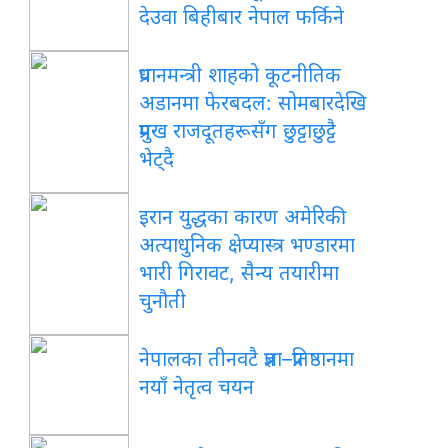
देउवा बिहीबार नेपाल फर्किने
प्रधानमन्त्री
शाहको कूटनीतिक
अडानमा फेरबदल: सोमबारदेखि
प्रमुख राजदूतहरूसँग छुट्टाछुट्टै
भेट्दै
इरान
युद्धका कारण अमेरिकी
अत्याधुनिक क्षेप्यास्त्र भण्डारमा
भारी गिरावट, सैन्य तयारीमा
चुनौती
नेपालका
तीनवटै प्रज्ञा–प्रतिष्ठानमा
नयाँ नेतृत्व चयन