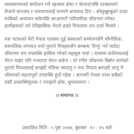
व्यवस्थापनको संयोजन गर्ने ल्हाक्पा डोमा र भेटघाटपछि दरबारमार्ग
लैजाने सञ्जय र नारायणलाई मनमनै धन्यवाद दिए । सोलुखुम्बुको जजा
माबिको अध्ययन सकेपछि आआफनै पारिवारिक जीवनमा रमेका
हामीहरुको त्यो ऐतिहासिक भेटले हाम्रो मित्रतामा थप उर्जा मिल्यो ।
यस पटकको मेरो नेपाल यात्रामा दुई संस्थाको सम्मेलनसँगै भौगोलिक,
सामाजिक लगायत नयाँ पुरानो मित्रहरुसँग सम्बन्ध ‘रिन्यु’ गर्न पाउँदा
जीवनमा थप उपलब्धि हासिल गरेको महसुस भयो । यात्रामा कतिपयलाई
भेटन चाहेर पनि नभ्याएर भेटन सकेन । यो रंगीन जीवनमा बिर्सन लागेको
पुरानो मित्रतालाई सम्झदैं नजिक ल्याउनु र नया मित्रता बनाउदै जानु नै
जीवनको महत्वपूर्ण उपलब्धि हुदो रहेछ । आगामी नेपाल यात्रा सबैको
यस्तै उपलब्धिमुलक र रमाइलो होस, शुभकामना ।
।। समाप्त ।।
प्रकाशित मिति : ५ पुस २०७४, बुधबार १० : ४५ बजे