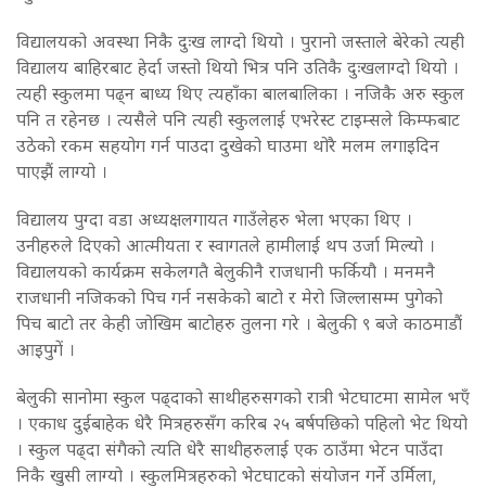
विद्यालयको अवस्था निकै दुःख लाग्दो थियो । पुरानो जस्ताले बेरेको त्यही
विद्यालय बाहिरबाट हेर्दा जस्तो थियो भित्र पनि उतिकै दुःखलाग्दो थियो ।
त्यही स्कुलमा पढ्न बाध्य थिए त्यहाँका बालबालिका । नजिकै अरु स्कुल
पनि त रहेनछ । त्यसैले पनि त्यही स्कुललाई एभरेस्ट टाइम्सले किम्फबाट
उठेको रकम सहयोग गर्न पाउदा दुखेको घाउमा थोरै मलम लगाइदिन
पाएझैं लाग्यो ।
विद्यालय पुग्दा वडा अध्यक्षलगायत गाउँलेहरु भेला भएका थिए ।
उनीहरुले दिएको आत्मीयता र स्वागतले हामीलाई थप उर्जा मिल्यो ।
विद्यालयको कार्यक्रम सकेलगतै बेलुकीनै राजधानी फर्कियौ । मनमनै
राजधानी नजिकको पिच गर्न नसकेको बाटो र मेरो जिल्लासम्म पुगेको
पिच बाटो तर केही जोखिम बाटोहरु तुलना गरे । बेलुकी ९ बजे काठमाडौं
आइपुगें ।
बेलुकी सानोमा स्कुल पढ्दाको साथीहरुसगको रात्री भेटघाटमा सामेल भएँ
। एकाध दुईबाहेक धेरै मित्रहरुसँग करिब २५ बर्षपछिको पहिलो भेट थियो
। स्कुल पढ्दा संगैको त्यति धेरै साथीहरुलाई एक ठाउँमा भेटन पाउँदा
निकै खुसी लाग्यो । स्कुलमित्रहरुको भेटघाटको संयोजन गर्ने उर्मिला,