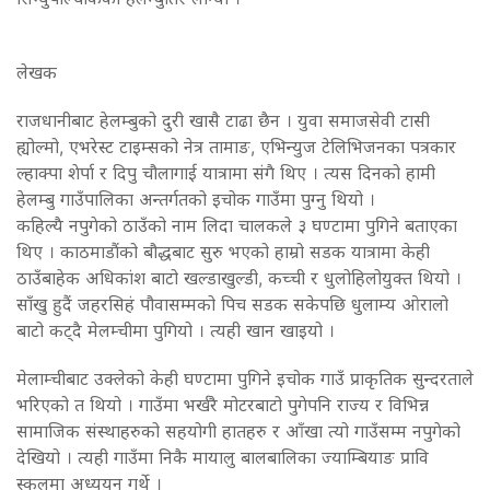
लेखक
राजधानीबाट हेलम्बुको दुरी खासै टाढा छैन । युवा समाजसेवी टासी
ह्योल्मो, एभरेस्ट टाइम्सको नेत्र तामाङ, एभिन्युज टेलिभिजनका पत्रकार
ल्हाक्पा शेर्पा र दिपु चौलागाई यात्रामा संगै थिए । त्यस दिनको हामी
हेलम्बु गाउँपालिका अन्तर्गतको इचोक गाउँमा पुग्नु थियो ।
कहिल्यै नपुगेको ठाउँको नाम लिदा चालकले ३ घण्टामा पुगिने बताएका
थिए । काठमाडौंको बौद्धबाट सुरु भएको हाम्रो सडक यात्रामा केही
ठाउँबाहेक अधिकांश बाटो खल्डाखुल्डी, कच्ची र धुलोहिलोयुक्त थियो ।
साँखु हुदैं जहरसिहं पौवासम्मको पिच सडक सकेपछि धुलाम्य ओरालो
बाटो कट्दै मेलम्चीमा पुगियो । त्यही खान खाइयो ।
मेलाम्चीबाट उक्लेको केही घण्टामा पुगिने इचोक गाउँ प्राकृतिक सुन्दरताले
भरिएको त थियो । गाउँमा भर्खरै मोटरबाटो पुगेपनि राज्य र विभिन्न
सामाजिक संस्थाहरुको सहयोगी हातहरु र आँखा त्यो गाउँसम्म नपुगेको
देखियो । त्यही गाउँमा निकै मायालु बालबालिका ज्याम्बियाङ प्रावि
स्कुलमा अध्ययन गर्थे ।