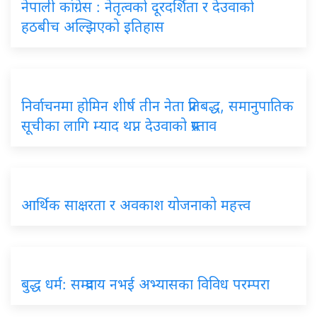
नेपाली कांग्रेस : नेतृत्वको दूरदर्शिता र देउवाको
हठबीच अल्झिएको इतिहास
निर्वाचनमा होमिन शीर्ष तीन नेता प्रतिबद्ध, समानुपातिक
सूचीका लागि म्याद थप्न देउवाको प्रस्ताव
आर्थिक साक्षरता र अवकाश योजनाको महत्त्व
बुद्ध धर्म: सम्प्रदाय नभई अभ्यासका विविध परम्परा