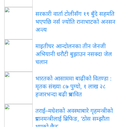
सरकारी वार्ता टोलीसँग १९ बुँदे सहमति
भएपछि नर्स ज्योति रानाभाटको अनसन
अन्त्य
माइतीघर आन्दोलनका तीन जेनजी
अभियानी धरौटी बुझाउन नसक्दा जेल
चलान
भारतको आसाममा बाढीको वितण्डा :
मृतक संख्या ८७ पुग्यो, १ लाख २८
हजारभन्दा बढी प्रभावित
तराई–मधेशको अवस्थाबारे गृहमन्त्रीको
प्रधानमन्त्रीलाई ब्रिफिङ, ‘ठोस सम्झौता
भएको छैन’