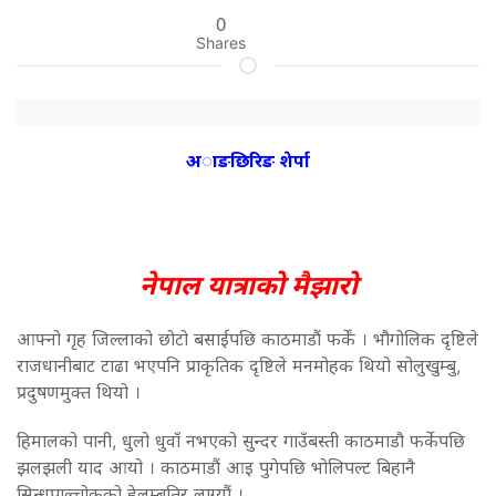
0
Shares
अाङछिरिङ शेर्पा
नेपाल यात्राको मैझारो
आफ्नो गृह जिल्लाको छोटो बसाईपछि काठमाडौं फर्कें । भौगोलिक दृष्टिले
राजधानीबाट टाढा भएपनि प्राकृतिक दृष्टिले मनमोहक थियो सोलुखुम्बु,
प्रदुषणमुक्त थियो ।
हिमालको पानी, धुलो धुवाँ नभएको सुन्दर गाउँबस्ती काठमाडौ फर्केपछि
झलझली याद आयो । काठमाडौं आइ पुगेपछि भोलिपल्ट बिहानै
सिन्धुपाल्चोकको हेलम्बुतिर लाग्यौं ।