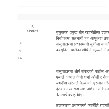
6
Shares
मुलुकका प्रमुख तीन राजनीतिक दलका 
निर्वाचनमा सहभागी हुन आफूहरू तयार र
-A
बालुवाटारमा प्रधानमन्त्री सुशीला का
कम्युनिस्ट पार्टीका शीर्ष नेताहरूले नि
A
+A
बालुवाटारमा शीर्ष संवादको माहोल अपर
एमाले अध्यक्ष केपी शर्मा ओली र नेकप
जगदीश खरेलले बैठकको सुरुवात गरे
देउवाको स्वास्थ्य लाभपछिको सक्रियत
नेतालाई बधाई दिए।
छलफलमा प्रधानमन्त्री कार्कीले राष्ट्र