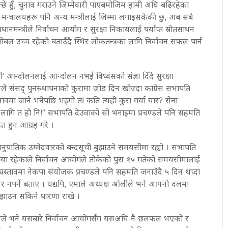
ो मान्छे हुँ, चुनाव गराउने जिम्मेवारी पाएबमोजिम हामी अघि बढिरहेका
का मन्त्रालयहरू पनि अन्य मन्त्रीलाई जिम्मा लगाइसकेकी छु, अब सबै
ानमन्त्रीले निर्वाचन आयोग र सुरक्षा निकायलाई पर्याप्त स्रोतसाधन
ोबल उच्च रहेको बताउँदै स्थिर लोकतन्त्रका लागि निर्वाचन सफल पार्न
 आन्दोलनलाई आन्दोलन नभई विध्वंसको संज्ञा दिँदै सुरक्षा
 उनले संसद् पुनस्र्थापनाको कुरामा जोड दिन खोज्दा कांग्रेस सभापति
, चुनावमा जाने भनेपछि भइगो त! कति त्यही कुरा गर्या यार? सेना
 लागि त हो नि!” सभापति देउवाको सो भनाइमा प्रचण्डले पनि सहमति
ित हुन आग्रह गरे ।
नुपातिक उम्मेदवारको बन्दसूची बुझाउने समयसीमा रह्यो । सभापति
समस्या रहेकाले निर्वाचन आयोगले तोकेको पुस १५ गतेको समयसीमालाई
प्रस्तावमा नेकपा संयोजक प्रचण्डले पनि सहमति जनाउँदै ५ दिन थप्दा
र नपर्ने बताए । यद्यपि, एमाले अध्यक्ष ओलीले भने आफ्नो दलमा
ुझाउन सकिने धारणा राखे ।
री खरेलले भने यसबारे निर्वाचन आयोगसँग यसअघि नै छलफल भएको र