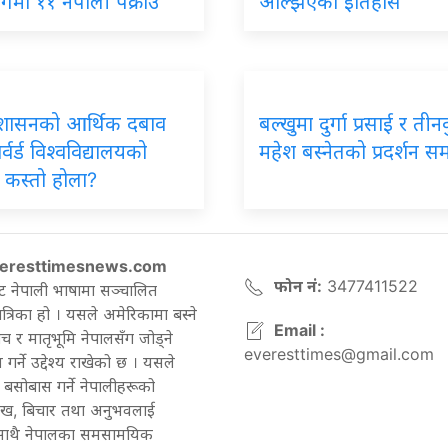
ोगमा ११ नेपाली पक्राउ
अल्झिएको इतिहास
 प्रशासनको आर्थिक दबाव
बल्खुमा दुर्गा प्रसाई र तीन
्वर्ड विश्वविद्यालयको
महेश बस्नेतको प्रदर्शन सम
 कस्तो होला?
eresttimesnews.com
फोन नं:
3477411522
ट नेपाली भाषामा सञ्चालित
रिका हो । यसले अमेरिकामा बस्ने
Email :
च र मातृभूमि नेपालसँग जोड्ने
everesttimes@gmail.com
गर्ने उद्देश्य राखेको छ । यसले
बसोबास गर्ने नेपालीहरूको
ेख, बिचार तथा अनुभवलाई
 साथै नेपालका समसामयिक