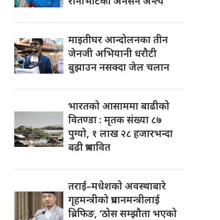
रानाभाटको अनसन अन्त्य
माइतीघर आन्दोलनका तीन
जेनजी अभियानी धरौटी
बुझाउन नसक्दा जेल चलान
भारतको आसाममा बाढीको
वितण्डा : मृतक संख्या ८७
पुग्यो, १ लाख २८ हजारभन्दा
बढी प्रभावित
तराई–मधेशको अवस्थाबारे
गृहमन्त्रीको प्रधानमन्त्रीलाई
ब्रिफिङ, ‘ठोस सम्झौता भएको