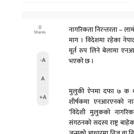
0
नागरिकता निरन्तरता – ल
Shares
माग । विदेशमा रहेका नेप
मूर्त रुप लिने बेलामा ए
-A
भएको छ ।
A
मुलुकी ऐनमा दफा ७ क थप 
+A
शीर्षकमा एनआरएनको नाग
‘विदेशी मुलुकको नागरिकत
संगठनको सदस्य राष्ट्र बा
जन्मको आधारमा निज वा निज