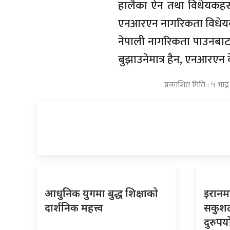
हालैका ऐन तथा विधेयकहरु
एनआरएन नागरिकता विधेयक
नेपाली नागरिकता पाउनबाट बञ
बुझाउनेमात्र हैन, एनआरएन केन
प्रकाशित मिति : ५ भाद
आधुनिक युगमा बुद्ध शिक्षाको
इरानमा
दार्शनिक महत्त्व
सकुश
दुरुपय