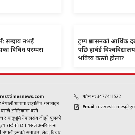
र्म: सम्प्रदाय नभई
ट्रम्प प्रशासनको आर्थिक 
सका विविध परम्परा
पछि हार्वर्ड विश्वविद्या
भविष्य कस्तो होला?
resttimesnews.com
फोन नं:
3477411522
 नेपाली भाषामा सञ्चालित अनलाइन
Email :
everesttimes@gm
। यसले अमेरिकामा बस्ने
च र मातृभूमि नेपालसँग जोड्ने पुलको
द्देश्य राखेको छ । यसले अमेरिकामा
ने नेपालीहरूको समाचार, लेख, बिचार