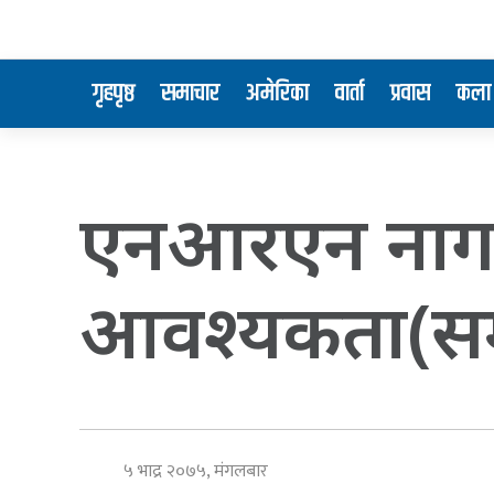
गृहपृष्ठ
समाचार
अमेरिका
वार्ता
प्रवास
कला 
एनआरएन नागर
आवश्यकता(सम
५ भाद्र २०७५, मंगलबार