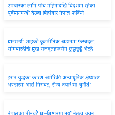
उपचारका लागि पाँच महिनादेखि विदेशमा रहेका
पूर्वप्रधानमन्त्री देउवा बिहीबार नेपाल फर्किने
प्रधानमन्त्री शाहको कूटनीतिक अडानमा फेरबदल:
सोमबारदेखि प्रमुख राजदूतहरूसँग छुट्टाछुट्टै भेट्दै
इरान युद्धका कारण अमेरिकी अत्याधुनिक क्षेप्यास्त्र
भण्डारमा भारी गिरावट, सैन्य तयारीमा चुनौती
नेपालका तीनवटै प्रज्ञा–प्रतिष्ठानमा नयाँ नेतृत्व चयन