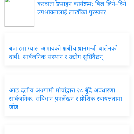
करदाता प्रोत्साहन कार्यक्रम: बिल लिने–दिने
उपभोक्तालाई लाखौँको पुरस्कार
बजारमा ग्यास अभावको प्रश्नबीच प्रधानमन्त्री बालेनको
दाबी: सार्वजनिक संस्थान र उद्योग सुध्रिँदैछन्
आठ दलीय अग्रगामी मोर्चाद्वारा २८ बुँदे अवधारणा
सार्वजनिक: संविधान पुनर्लेखन र प्रादेशिक स्वायत्ततामा
जोड