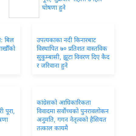
घोषणा हुने
रम: बिल
उपत्यकाका नदी किनारबाट
लाखौँको
विस्थापित ७० प्रतिशत वास्तविक
सुकुम्बासी, झूटा विवरण दिए कैद
र जरिवाना हुने
कांग्रेसको आधिकारिकता
ी पूरा,
विवादमा सर्वोच्चको पुनरावलोकन
ोषणा
अनुमति, गगन नेतृत्वको हैसियत
तत्काल कायमै