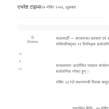
एभरेष्ट टाइम्स
२७ मंसिर २०७६, शुक्रबार
0
काठमाडौँ — सरकारका प्रवक्ता एवं सञ्
Shares
मन्त्रिपरिषद्का १९ निर्णयहरु सार्वज
-A
A
मन्त्रालयमा आयोजित पत्रकार सम्मेलनम
+A
सार्वजनिक गरेका हुन् ।
मंसिर २३ गते प्रधानमन्त्री निवास बाल
प्रकाशित मिति : २७ मंसि