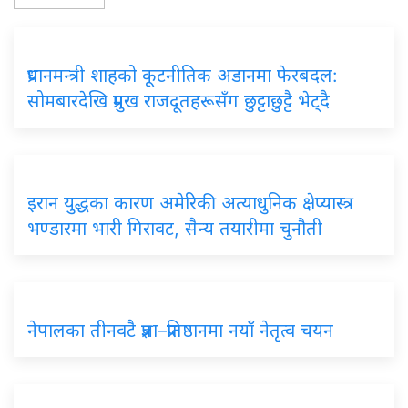
प्रधानमन्त्री शाहको कूटनीतिक अडानमा फेरबदल:
सोमबारदेखि प्रमुख राजदूतहरूसँग छुट्टाछुट्टै भेट्दै
इरान युद्धका कारण अमेरिकी अत्याधुनिक क्षेप्यास्त्र
भण्डारमा भारी गिरावट, सैन्य तयारीमा चुनौती
नेपालका तीनवटै प्रज्ञा–प्रतिष्ठानमा नयाँ नेतृत्व चयन