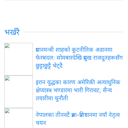
भर्खरै
प्रधानमन्त्री शाहको कूटनीतिक अडानमा
फेरबदल: सोमबारदेखि प्रमुख राजदूतहरूसँग
छुट्टाछुट्टै भेट्दै
इरान युद्धका कारण अमेरिकी अत्याधुनिक
क्षेप्यास्त्र भण्डारमा भारी गिरावट, सैन्य
तयारीमा चुनौती
नेपालका तीनवटै प्रज्ञा–प्रतिष्ठानमा नयाँ नेतृत्व
चयन