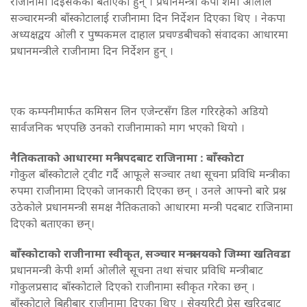
राजीनामा दिइसकेको बताएका हुन् । प्रधानमन्त्री केपी शर्मा ओलीले
सञ्चारमन्त्री बाँस्कोटालाई राजीनामा दिन निर्देशन दिएका थिए । नेकपा
अध्यक्षद्वय ओली र पुष्पकमल दाहाल प्रचण्डबीचको संवादका आधारमा
प्रधानमन्त्रीले राजीनामा दिन निर्देशन हुन् ।
एक कम्पनीमार्फत कमिसन लिन एजेन्टसँग डिल गरिरहेको अडियो
सार्वजनिक भएपछि उनको राजीनामाको माग भएको थियो ।
नैतिकताको आधारमा मन्त्री पदबाट राजिनामा : बाँस्कोटा
गोकुल बाँस्कोटाले ट्वीट गर्दै आफूले सञ्चार तथा सूचना प्रविधि मन्त्रीका
रुपमा राजीनामा दिएको जानकारी दिएका छन् । उनले आफ्नो बारे प्रश्न
उठेकोले प्रधानमन्त्री समक्ष नैतिकताको आधारमा मन्त्री पदबाट राजिनामा
दिएको बताएका छन्।
बाँस्कोटाको राजीनामा स्वीकृत, सञ्‍चार मन्त्रालयको जिम्मा खतिवडा
प्रधानमन्त्री केपी शर्मा ओलीले सूचना तथा संचार प्रविधि मन्त्रीबाट
गोकुलप्रसाद बाँस्कोटाले दिएको राजीनामा स्वीकृत गरेका छन् ।
बाँस्कोटाले बिहीबार राजीनामा दिएका थिए । सेक्युरिटी प्रेस खरिदबाट