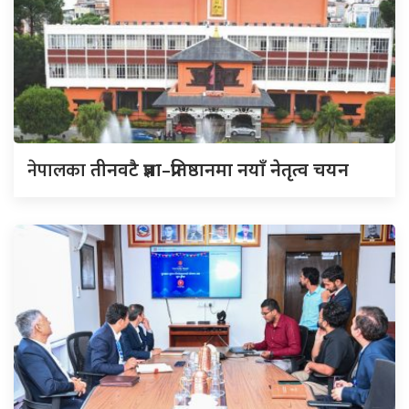
नेपालका
तीनवटै प्रज्ञा–प्रतिष्ठानमा नयाँ नेतृत्व चयन