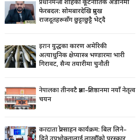
प्रधानमन्त्री
शाहको कूटनीतिक अडानमा
फेरबदल: सोमबारदेखि प्रमुख
राजदूतहरूसँग छुट्टाछुट्टै भेट्दै
इरान
युद्धका कारण अमेरिकी
अत्याधुनिक क्षेप्यास्त्र भण्डारमा भारी
गिरावट, सैन्य तयारीमा चुनौती
नेपालका
तीनवटै प्रज्ञा–प्रतिष्ठानमा नयाँ नेतृत्व
चयन
करदाता
प्रोत्साहन कार्यक्रम: बिल लिने–
दिने उपभोक्तालाई लाखौँको पुरस्कार