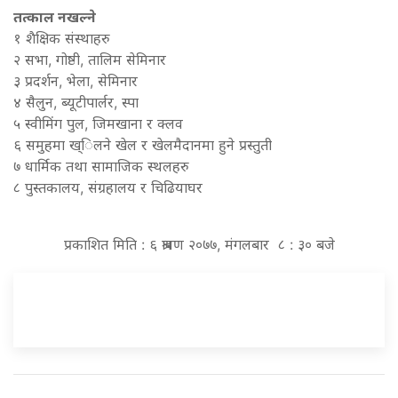
तत्काल नखल्ने
१‍ शैक्षिक संस्थाहरु
२ सभा, गोष्ठी, तालिम सेमिनार
३ प्रदर्शन, भेला, सेमिनार
४ सैलुन, ब्यूटीपार्लर, स्पा
५ स्वीमिंग पुल, जिमखाना र क्लव
६ समुहमा ख्िलने खेल र खेलमैदानमा हुने प्रस्तुती
७ धार्मिक तथा सामाजिक स्थलहरु
८ पुस्तकालय, संग्रहालय र चिढियाघर
प्रकाशित मिति : ६ श्रावण २०७७, मंगलबार ८ : ३० बजे