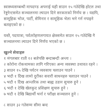
स्वास्थ्यसम्बन्धी मापदण्ड अपनाई यही साउन १५ गतेदेखि होटल तथा
रेष्टुरेन्टसमेत सञ्चालनमा ल्याउन दिने सरकारको निर्णय छ । यद्यपि,
सामूहिक भोज, पार्टी, सेमिनार र सामूहिक भेला भने गर्न नपाइने
बताइएको छ ।
यस्तै, पदयात्रा, पर्वतरोहणलगायत क्षेत्रसमेत साउन १५ गतेदेखि नै
सञ्चालनमा ल्याउन दिने निर्णय भएको छ ।
खुल्ने सेवाहरु
१ मंगलबार राती १२ बजेपछि बन्दाबन्दी अन्त्य ।
२ कोरोना रोकथामका लागि गरिएका अन्य व्यवस्था उथावत रहने ।
३ साउन १५ देखि पर्यटन व्यवसाय चलाउन पाउने ।
४ भदाै १ देिख लामो दुरीका सवारी साधनहरु चलाउन पाउने ।
५ भदाै १ देिख आन्तरिक तथा बाह्य उडान सुचारु हुने ।
६ भदाै १ देखि खेलकुद प्रशिक्षण सुचारु हुने ।
७ भदाै १ देखि बिद्यार्थी भर्ना र परीक्षा सञ्चालन हुने ।
८ साउन ३२ गतेसम्म सीमा बन्द