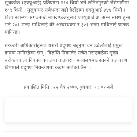
सूचकांक (एक्यूआई) प्रतिघण्टा १९४ थियो भने ललितपुरको भैंसेपाटीमा
१८९ थियो । मुलुकभर सबैभन्दा बढी हेटौंडामा एक्यूआई ४४४ थियो ।
विश्व स्वास्थ्य संगठनको मापदण्डअनुसार एक्यूआई ३५ सम्म स्वस्थ हुन्छ
भने २०१ भन्दा माथिलाई धेरै अस्वस्थकर र ३०१ भन्दा माथिलाई घातक
मानिन्छ ।
सरकारी अधिकारीहरूले यसरी प्रदूषण बढ्नुमा वन डढेलोलाई प्रमुख
कारण मानिरहेका छन् । विज्ञप्ति निकालेर सचेत गराएबाहेक मुख्य
सरोकारवाला निकाय वन तथा वातावरण मन्त्रालयमातहतको वातावरण
विभागले प्रदूषण नियन्त्रणमा कदम तालेको छैन ।
प्रकाशित मिति : २५ चैत्र २०७७, बुधबार ९ : ०९ बजे