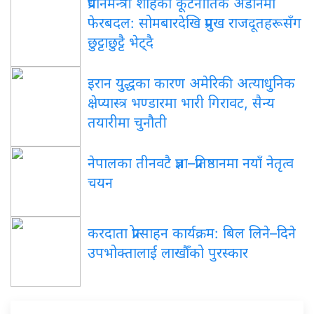
प्रधानमन्त्री शाहको कूटनीतिक अडानमा
फेरबदल: सोमबारदेखि प्रमुख राजदूतहरूसँग
छुट्टाछुट्टै भेट्दै
इरान युद्धका कारण अमेरिकी अत्याधुनिक
क्षेप्यास्त्र भण्डारमा भारी गिरावट, सैन्य
तयारीमा चुनौती
नेपालका तीनवटै प्रज्ञा–प्रतिष्ठानमा नयाँ नेतृत्व
चयन
करदाता प्रोत्साहन कार्यक्रम: बिल लिने–दिने
उपभोक्तालाई लाखौँको पुरस्कार