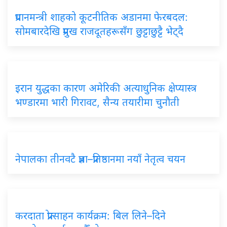
प्रधानमन्त्री शाहको कूटनीतिक अडानमा फेरबदल:
सोमबारदेखि प्रमुख राजदूतहरूसँग छुट्टाछुट्टै भेट्दै
इरान युद्धका कारण अमेरिकी अत्याधुनिक क्षेप्यास्त्र
भण्डारमा भारी गिरावट, सैन्य तयारीमा चुनौती
नेपालका तीनवटै प्रज्ञा–प्रतिष्ठानमा नयाँ नेतृत्व चयन
करदाता प्रोत्साहन कार्यक्रम: बिल लिने–दिने