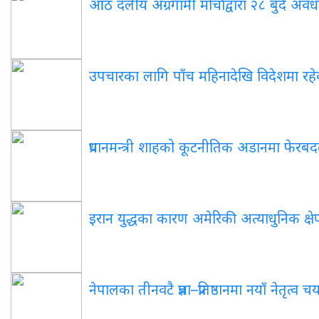
आठ दलीय अग्रगामी मोर्चाद्वारा २८ बुँदे अवधा
उपचारका लागि पाँच महिनादेखि विदेशमा रहेका पू
प्रधानमन्त्री शाहको कूटनीतिक अडानमा फेरबदल: 
इरान युद्धका कारण अमेरिकी अत्याधुनिक क्षेप्
नेपालका तीनवटै प्रज्ञा–प्रतिष्ठानमा नयाँ नेतृत्व 