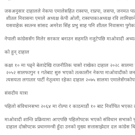
जसअनुसार दाहालले नेकपा एमालेसहित रास्वपा, राप्रपा, जसपा, जनमत पार्
शीतल निवासमा एमाले अध्यक्ष केपी ओली, रास्वपाकाअध्यक्ष रवि लामिछाने, राप्
यसवाहेक स्वतन्त्र सांसद अमरेश सिंह प्रभु साह पनि शीतल निवासमा पुगेक
नेपाली कांग्रेससँग मिलेर सरकार बनाउन सहमति नजुटेपछि माओवादी अध्यक
को हुन् दाहाल
कक्षा १० मा पढ्ने बेलादेखि राजनीतिक चासो राखेका दाहाल २०२८ सालम
२०५२ सालफागुन १ गतेबाट सुरु भएको तत्कालीन नेकपा माओवादीको जनयुद्
त्यसयता लगातार पार्टी नेतृत्वमा रहेका दाहाल २०७५ सालमा एमालेस‌ँगकोपार
संसदीय यात्रा
पहिलो संविधानसभा २०६४ मा रोल्पा र काठमाडौं १० बाट निर्वाचित भएका 
माओवादी शान्ति प्रक्रियामा आएपछि पहिलोपटक भएको संविधान सभाको चुनाव
दाहाल दोस्रोपटक प्रधानमन्त्री हुँदा उनको मुख्य सत्तासाझेदार दल कांग्रेस थ