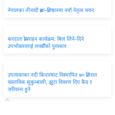
नेपालका तीनवटै प्रज्ञा–प्रतिष्ठानमा नयाँ नेतृत्व चयन
करदाता प्रोत्साहन कार्यक्रम: बिल लिने–दिने
उपभोक्तालाई लाखौँको पुरस्कार
उपत्यकाका नदी किनारबाट विस्थापित ७० प्रतिशत
वास्तविक सुकुम्बासी, झूटा विवरण दिए कैद र
जरिवाना हुने