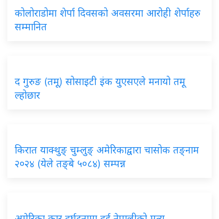
कोलोराडोमा शेर्पा दिवसको अवसरमा आरोही शेर्पाहरु
सम्मानित
द गुरुङ (तमू) सोसाइटी इंक युएसएले मनायो तमू
ल्होछार
किरात याक्थुङ् चुम्लुङ् अमेरिकाद्वारा चासोक तङ्नाम
२०२४ (येले तङ्बे ५०८४) सम्पन्न
अमेरिका कार दुर्घटनामा दुई नेपालीको मृत्यु