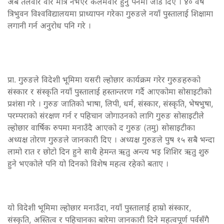
अब तलवार वीर मात्र नभएर कलमवीर हुनु पर्नेमा जोड दिए । ४० वर्ष
त्रिभुवन विश्वविद्यालयमा प्राध्यापन गरेका गुरुङले नयाँ पुस्तालाई शिक्षामा
लगानी गर्न अनुरोध पनि गरे ।
प्रा. गुरुङले विदेशी भूमिमा यसरी ल्होछार कार्यक्रम गरेर गुरुङहरुको
संस्कार र संस्कृति नयाँ पुस्तालाई हस्तान्तरण गर्दै आएकोमा सोसाइटीको
प्रशंसा गरे । गुरुङ जातिको भाषा, लिपी, धर्म, संस्कार, संस्कृति, भेषभुषा,
परम्पराको संरक्षण गर्न र पहिचान जोगाउनको लागि गुरुङ सोसाइटीले
ल्होछार वार्षिक रुपमा मनाउँदै आएको द गुरुङ (तमु) सोसाइटीका
अध्यक्ष तोरण गुरुङले जानकारी दिए । अध्यक्ष गुरुङले पुष १५ सबै भन्दा
लामो रात र छोटो दिन हुने साथै हेमन्त ऋतु अन्त्य भइ शिशिर ऋतु शुरु
हुने भएकोले पनि यो दिनको विशेष महत्व रहेको बताए ।
यो विदेशी भूमिमा ल्होछार मनाउँदा, नयाँ पुस्तालाई हाम्रो संस्कार,
संस्कृति, अस्तित्व र पहिचानका बारेमा जानकारी दिने महत्वपूर्ण पर्वसँगै