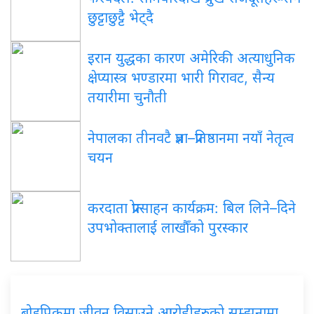
छुट्टाछुट्टै भेट्दै
इरान युद्धका कारण अमेरिकी अत्याधुनिक
क्षेप्यास्त्र भण्डारमा भारी गिरावट, सैन्य
तयारीमा चुनौती
नेपालका तीनवटै प्रज्ञा–प्रतिष्ठानमा नयाँ नेतृत्व
चयन
करदाता प्रोत्साहन कार्यक्रम: बिल लिने–दिने
उपभोक्तालाई लाखौँको पुरस्कार
ब्रोडपिकमा जीवन विसाउने आरोहीहरुको सम्झनामा