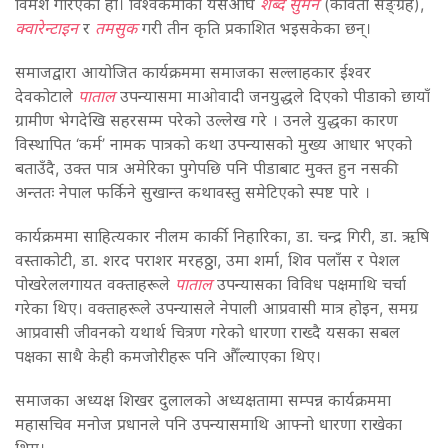
विमर्श गरिएको हो। विश्वकर्माका यसअघि
शब्द सुमन
(कविता सङ्ग्रह),
क्वारेन्टाइन
र
तमसुक
गरी तीन कृति प्रकाशित भइसकेका छन्।
समाजद्वारा आयोजित कार्यक्रममा समाजका सल्लाहकार ईश्वर
देवकोटाले
पाताल
उपन्यासमा माओवादी जनयुद्धले दिएको पीडाको छायाँ
ग्रामीण भेगदेखि सहरसम्म परेको उल्लेख गरे । उनले युद्धका कारण
विस्थापित ‘कर्म’ नामक पात्रको कथा उपन्यासको मुख्य आधार भएको
बताउँदै, उक्त पात्र अमेरिका पुगेपछि पनि पीडाबाट मुक्त हुन नसकी
अन्ततः नेपाल फर्किने सुखान्त कथावस्तु समेटिएको स्पष्ट पारे ।
कार्यक्रममा साहित्यकार नीलम कार्की निहारिका, डा. चन्द्र गिरी, डा. ऋषि
वस्ताकोटी, डा. शरद पराशर मरहठ्ठा, उमा शर्मा, शिव पलाँस र पेशल
पोखरेललगायत वक्ताहरूले
पाताल
उपन्यासका विविध पक्षमाथि चर्चा
गरेका थिए। वक्ताहरूले उपन्यासले नेपाली आप्रवासी मात्र होइन, समग्र
आप्रवासी जीवनको यथार्थ चित्रण गरेको धारणा राख्दै यसका सबल
पक्षका साथै केही कमजोरीहरू पनि औँल्याएका थिए।
समाजका अध्यक्ष शिखर दुलालको अध्यक्षतामा सम्पन्न कार्यक्रममा
महासचिव मनोज प्रधानले पनि उपन्यासमाथि आफ्नो धारणा राखेका
थिए।