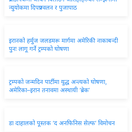
न्युयोकमा दिपप्रज्वलन र पुजापाठ
इरानको हर्मुज जलडमरू मार्गमा अमेरिकी नाकाबन्दी
पुनः लागू गर्ने ट्रम्पको घोषणा
ट्रम्पको जन्मदिन पार्टीमा युद्ध अन्त्यको घोषणा,
अमेरिका–इरान तनावमा अस्थायी ‘ब्रेक’
डा दाहालको पूस्तक ‘द अनफिनिस सेल्फ’ विमोचन