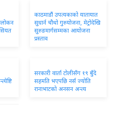
काठमाडौं उपत्यकाको यातायात
ावलोकन
सुधार्न चौथो गुरुयोजना, मेट्रोदेखि
ैसियत
सुरुङमार्गसम्मका आयोजना
प्रस्ताव
सरकारी वार्ता टोलीसँग १९ बुँदे
्येष्टि
सहमति भएपछि नर्स ज्योति
रानाभाटको अनसन अन्त्य