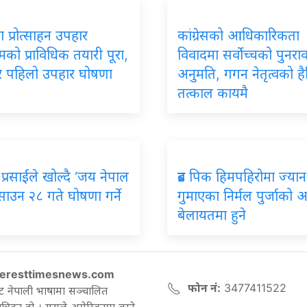
 प्रोत्साहन उपहार
कांग्रेसको आधिकारिकता
रमको प्राविधिक तयारी पूरा,
विवादमा सर्वोच्चको पुनर
ार पहिलो उपहार घोषणा
अनुमति, गगन नेतृत्वको ह
तत्काल कायमै
प्रसाईंले खोल्दै ‘जय नेपाल
ब्रड पिक हिमपहिरोमा ज्यान
, साउन २८ गते घोषणा गर्ने
गुमाएका निर्मल पुर्जाको अन्त
बेलायतमा हुने
eresttimesnews.com
फोन नं:
3477411522
ट नेपाली भाषामा सञ्चालित
रिका हो । यसले अमेरिकामा बस्ने