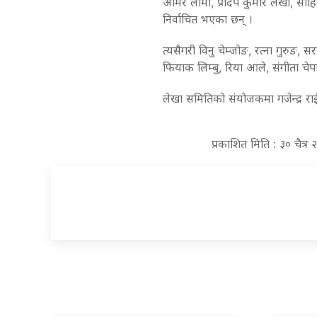
अमिर लामा, प्रदिप कुमार लेखी, साहिल
निर्वाचित भएका छन् ।
त्यसैगरी विनु चेम्जोङ, रत्ना गुरुङ, सरस
फियाक लिम्बु, रिया आले, संगीता चेपाङ
लेखा समितिको संयोजकमा गजेन्द्र राई
प्रकाशित मिति : ३० चैत