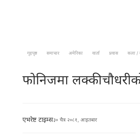
गृहपृष्ठ
समाचार
अमेरिका
वार्ता
प्रवास
कला / 
फोनिजमा लक्की चौधरीको 
एभरेष्ट टाइम्स
३० चैत्र २०८१, आइतबार