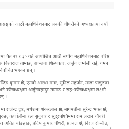
सङ्घको आठौं महाधिवेशनबाट लक्की चौधरीको अध्यक्षतामा नयाँ
्यालयमा चैत २९ र ३० गते आयोजित आठौं संघीय महाधिवेशनबाट वरिष्ठ
षहरु विश्वराज तामाङ, अञ्जना शिल्पकार, अर्जुन जम्नेली राई, यमन
िर्वाचित भएका छन् ।
दिप कुमार श्रेष्ठ, एमबी आस्था मगर, सुनिल महर्जन, माला पालुङवा
े कोषाध्यक्षमा अर्जुनबहादुर तामाङ र सह–कोषाध्यक्षमा लक्ष्मी
न् ।
 राजेन्द्र दुष्ट, मधेशमा शंकरलाल श्रेष्ठ, बागमतीमा सुरेन्द्र भक्त श्रेष्ठ,
्द्र गुरुङ, कर्णालीमा रत्न सुनुवार र सुदूरपश्चिममा राम लखन चौधरी
अतित योङहाङ, प्रदिप कुमार चौधरी, प्रज्वल श्रेष्ठ, निरज रञ्जित,