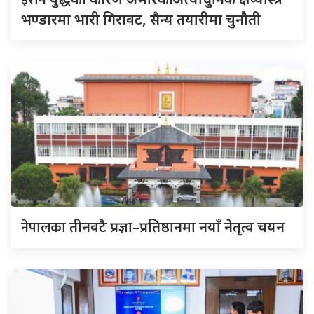
इरान
भण्डारमा भारी गिरावट, सैन्य तयारीमा चुनौती
नेपालका
तीनवटै प्रज्ञा–प्रतिष्ठानमा नयाँ नेतृत्व चयन