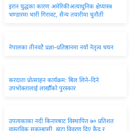
इरान युद्धका कारण अमेरिकी अत्याधुनिक क्षेप्यास्त्र
भण्डारमा भारी गिरावट, सैन्य तयारीमा चुनौती
नेपालका तीनवटै प्रज्ञा–प्रतिष्ठानमा नयाँ नेतृत्व चयन
करदाता प्रोत्साहन कार्यक्रम: बिल लिने–दिने
उपभोक्तालाई लाखौँको पुरस्कार
उपत्यकाका नदी किनारबाट विस्थापित ७० प्रतिशत
वास्तविक सुकुम्बासी, झूटा विवरण दिए कैद र