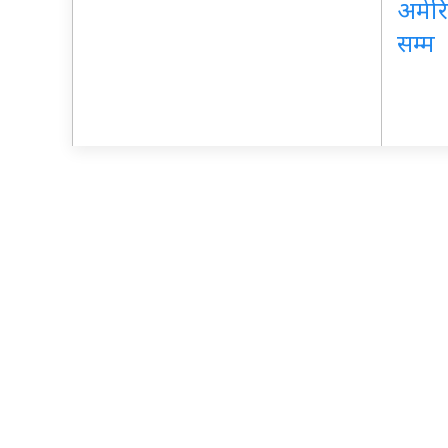
अमेरि
सम्म