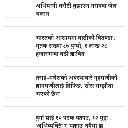
अभियानी धरौटी बुझाउन नसक्दा जेल
चलान
भारतको आसाममा बाढीको वितण्डा :
मृतक संख्या ८७ पुग्यो, १ लाख २८
हजारभन्दा बढी प्रभावित
तराई–मधेशको अवस्थाबारे गृहमन्त्रीको
प्रधानमन्त्रीलाई ब्रिफिङ, ‘ठोस सम्झौता
भएको छैन’
दुर्गा प्रसाईं १० पटक पक्राउ, १२ मुद्दा :
‘अभिव्यक्ति’ र ‘पक्राउ’ दुवैमा प्रश्न