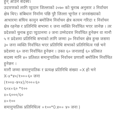
हुन् आउने सदस्य।
उदारणको लागि प्युठान जिल्लाको २०७० को चुनाब अनुसार २ निर्वाचन
क्षेत्र थिए। संबिधान निर्माण पछि पुरै जिल्ला भूगोल र जनसंख्याको
आधारमा संघिय कानुन बमोजिम निर्वाचन क्षेत्र कायम गरिदा १ निर्वाचन
क्षेत्र रहनेछ र प्रतिनिधि सभामा १ जना व्यक्ति निर्वाचित भएर जानेछ । तर
प्रदेशको चुनाब हुदा प्युठानमा २ जना उम्मेदवार निर्वाचित हुनेछन वा मानौ
५ न प्रदेशमा प्रतिनिधि सभाको लागि जम्मा ३० निर्वाचन क्षेत्र हुन्छ जसमा
३० जना व्यक्ति निर्वाचित भएर प्रतिनिधि सभाको प्रतिनिधित्व गर्छ भने
प्रदेशमा ६० जना निर्वाचित हुनेछन । उक्त ६० जनालाई ६० प्रतिसत
सदस्य मानि ४० प्रतिशत समानुपातिक निर्वाचन प्रणाली बमोजिम निर्वाचित
हुनेछन ।
मानौ जम्मा समानुपातिक र प्रत्यक्ष प्रतिनिधि संख्या =X हो भने
X-x*४०/१००=६० जना
(१००x-४०x)/१००=६०
६०x=६० *१००
x=६०००/६०
x=१००
समानुपातिक प्रतिनिधित्व =१००*0.४०= ४० जना )