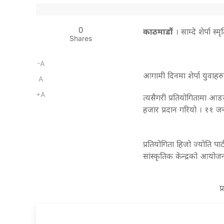
0
काठमाडौं
। साम्दे शेर्पा स्
Shares
-A
आगामी दिनमा शेर्पा युवाहरु
A
+A
त्यसैगरी प्रतियोगितामा आङद
हजार प्रदान गरियो । ११ जना
प्रतियोगिता हिजो ज्योति प
सांस्कृतिक केन्द्रको आयोजन
प