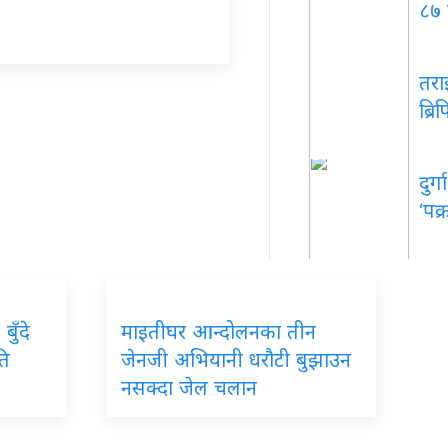
८७ 
तराई
ब्र
दुर्
‘पक्र
बुँदे
माइतीघर आन्दोलनका तीन
ति
जेनजी अभियानी धरौटी बुझाउन
नसक्दा जेल चलान