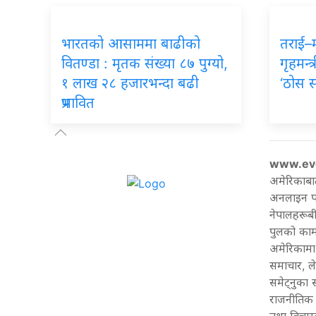
भारतको आसाममा बाढीको
तराई–
वितण्डा : मृतक संख्या ८७ पुग्यो,
गृहमन्त्
१ लाख २८ हजारभन्दा बढी
‘ठोस 
प्रभावित
www.ev
अमेरिकाबा
अनलाइन पत्
नेपालहरूबी
पुलको काम 
अमेरिकामा 
समाचार, ल
समेट्नुका
राजनीतिक 
तथा बिचारल