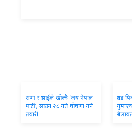
राणा र प्रसाईंले खोल्दै ‘जय नेपाल
ब्रड प
पार्टी’, साउन २८ गते घोषणा गर्ने
गुमाएका
तयारी
बेलायत