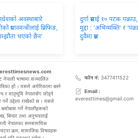
मधेशको अवस्थाबारे
दुर्गा प्रसाईं १० पटक पक्राउ
रीको प्रधानमन्त्रीलाई ब्रिफिङ,
मुद्दा : ‘अभिव्यक्ति’ र ‘पक्र
सम्झौता भएको छैन’
दुवैमा प्रश्न
eresttimesnews.com
फोन नं:
3477411522
ट नेपाली भाषामा सञ्चालित
रिका हो । यसले अमेरिकामा बस्ने
Email :
च र मातृभूमि नेपालसँग जोड्ने
everesttimes@gmail.com
गर्ने उद्देश्य राखेको छ । यसले
बसोबास गर्ने नेपालीहरूको
ेख, बिचार तथा अनुभवलाई
 साथै नेपालका समसामयिक
घटना क्रम, सामाजिक विषयहरू
ाई पनि प्रकाशन गर्दछ ।