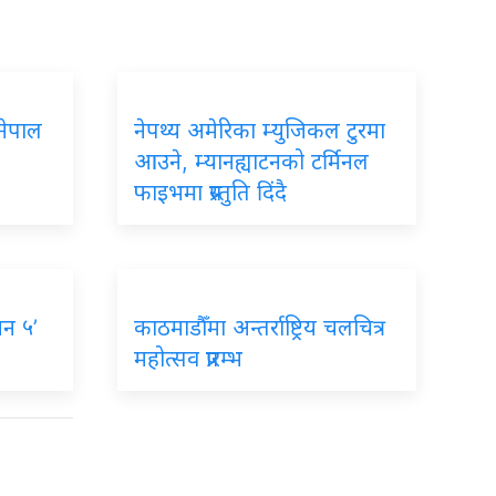
नेपाल
नेपथ्य अमेरिका म्युजिकल टुरमा
आउने, म्यानह्याटनको टर्मिनल
फाइभमा प्रस्तुति दिंदै
न ५’
काठमाडौँमा अन्तर्राष्ट्रिय चलचित्र
महोत्सव प्रारम्भ