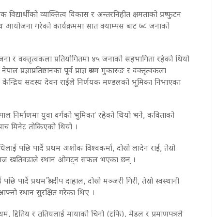
 विद्यार्थीको व्याक्तित्व विकास र अन्तरनिहीत क्षमताको प्रष्फुटन
साथ आयोजना गरेको कार्यक्रममा सात क्याम्पस बाट ७८ जनाको
२ जना र वक्तृत्वकला प्रतियोगितमा ४५ जनाको सहभागिता रहेको थियो
प्रज्ञाप्रतिष्ठानका पूर्व प्राज्ञ श्रवण मुकारुङ र वक्तृत्वकला
ो केन्द्रिय सदस्य देवन राईले निर्णयक मण्डलको भूमिका निभाएका
ाल निर्माणमा युवा वर्गको भुमिका’ रहेको थियो भने, कविताको
ाच मिनेट तोकिएको थियो ।
रधिलाई पछि पार्दै प्रथम अशोक विश्वकर्मा, दोस्रो लादेन राई, तेस्रो
क राज खतिवडाले स्थान ओगट्न सफल भएका छन् ।
छि पार्दै प्रथम श्री दीप दाहाल, दोस्रो मञ्जरी गिरी, तेस्रो स्वस्थानी
आफ्‍नो स्थान सुरक्षित गरेका थिए ।
थम, द्दितिय र तृतियलाई मायाको चिनो (ट्रफि), मेडल र प्रमाणपत्रले