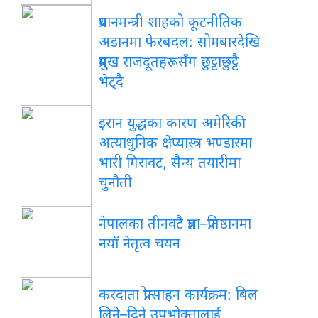
प्रधानमन्त्री शाहको कूटनीतिक
अडानमा फेरबदल: सोमबारदेखि
प्रमुख राजदूतहरूसँग छुट्टाछुट्टै
भेट्दै
इरान युद्धका कारण अमेरिकी
अत्याधुनिक क्षेप्यास्त्र भण्डारमा
भारी गिरावट, सैन्य तयारीमा
चुनौती
नेपालका तीनवटै प्रज्ञा–प्रतिष्ठानमा
नयाँ नेतृत्व चयन
करदाता प्रोत्साहन कार्यक्रम: बिल
लिने–दिने उपभोक्तालाई