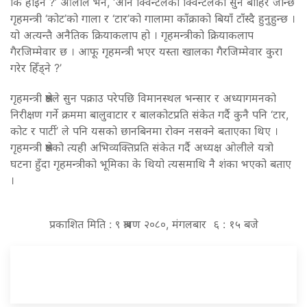
कि होइन ?’ ओलीले भने, ‘अनि क्विन्टलका क्विन्टलका सुन बाहिर जान्छ
गृहमन्त्री ‘कोट’को गाला र ‘टार’को गालामा काँक्राको बियाँ टाँस्दै हुनुहुन्छ ।
यो अत्यन्तै अनैतिक क्रियाकलाप हो । गृहमन्त्रीको क्रियाकलाप
गैरजिम्मेवार छ । आफू गृहमन्त्री भएर यस्ता खालका गैरजिम्मेवार कुरा
गरेर हिँड्ने ?’
गृहमन्त्री श्रेष्ठले सुन पक्राउ परेपछि विमानस्थल भन्सार र अध्यागमनको
निरीक्षण गर्ने क्रममा बालुवाटार र बालकोटप्रति संकेत गर्दै कुनै पनि ‘टार,
कोट र पार्टी’ ले पनि यसको छानबिनमा रोक्न नसक्ने बताएका थिए ।
गृहमन्त्री श्रेष्ठको त्यही अभिव्यक्तिप्रति संकेत गर्दै अध्यक्ष ‌ओलीले यत्रो
घटना हुँदा गृहमन्त्रीको भूमिका के थियो त्यसमाथि नै शंका भएको बताए
।
प्रकाशित मिति : ९ श्रावण २०८०, मंगलबार ६ : १५ बजे