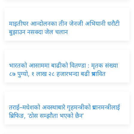
माइतीघर आन्दोलनका तीन जेनजी अभियानी धरौटी
बुझाउन नसक्दा जेल चलान
भारतको आसाममा बाढीको वितण्डा : मृतक संख्या
८७ पुग्यो, १ लाख २८ हजारभन्दा बढी प्रभावित
तराई–मधेशको अवस्थाबारे गृहमन्त्रीको प्रधानमन्त्रीलाई
ब्रिफिङ, ‘ठोस सम्झौता भएको छैन’