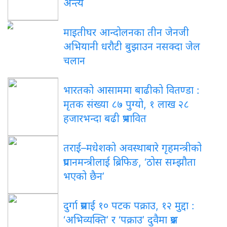
अन्त्य
माइतीघर आन्दोलनका तीन जेनजी
अभियानी धरौटी बुझाउन नसक्दा जेल
चलान
भारतको आसाममा बाढीको वितण्डा :
मृतक संख्या ८७ पुग्यो, १ लाख २८
हजारभन्दा बढी प्रभावित
तराई–मधेशको अवस्थाबारे गृहमन्त्रीको
प्रधानमन्त्रीलाई ब्रिफिङ, ‘ठोस सम्झौता
भएको छैन’
दुर्गा प्रसाईं १० पटक पक्राउ, १२ मुद्दा :
‘अभिव्यक्ति’ र ‘पक्राउ’ दुवैमा प्रश्न