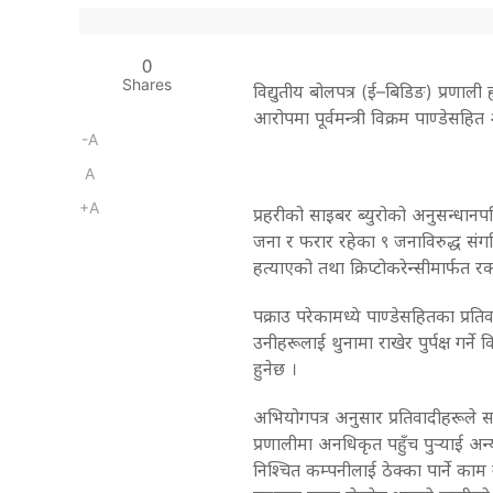
0
Shares
विद्युतीय बोलपत्र (ई–बिडिङ) प्रणाली
आरोपमा पूर्वमन्त्री विक्रम पाण्डेसह
-A
A
+A
प्रहरीको साइबर ब्युरोको अनुसन्धान
जना र फरार रहेका ९ जनाविरुद्ध संगठ
हत्याएको तथा क्रिप्टोकरेन्सीमार्फ
पक्राउ परेकामध्ये पाण्डेसहितका प्र
उनीहरूलाई थुनामा राखेर पुर्पक्ष गर्
हुनेछ ।
अभियोगपत्र अनुसार प्रतिवादीहरूले
प्रणालीमा अनधिकृत पहुँच पुर्‍याई अन्
निश्चित कम्पनीलाई ठेक्का पार्ने क