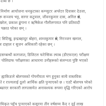
 दाबी छ ।
र्माण आयोजना धनकुटाका कम्प्युटर अपरेटर दिवासर देउजा,
ू सञ्जय भट्ट, सागर कटुवाल, जीवनकुमार दास, अनिल श्रेष्ठ,
श पोखरेल, प्रकाश ढुंगाना र ऋषिकेश गौलीलगायत पनि प्रतिवादी
क्राउ परेका छन् ।
टिखु, इन्द्रबहादुर बोहरा, शान्तकुमार श्रेष्ठ, निरञ्जन खनाल,
सरोज दाहाल र सुजन अधिकारी रहेका छन् ।
दसम्बन्धी कागजात, डिजिटल फरेन्सिक ल्याब (डीएफएल) परीक्षण
को पोलिग्राफ परीक्षणका आधारमा उनीहरूको संलग्नता पुष्टि भएको
्याकिङले बोलपत्रको गोपनीयता भंग हुनुका साथै वास्तविक
को र राज्यलाई ठूलो आर्थिक क्षति पुर्‍याएको छ । एउटै बोलपत्र परेको
 बढाएर सरकारी लागतसमेत अनावश्यक रूपमा वृद्धि गरिएको आरोप
नधिकृत पहुँच पुर्‍याएको कसुरमा तीन वर्षसम्म कैद र दुई लाख