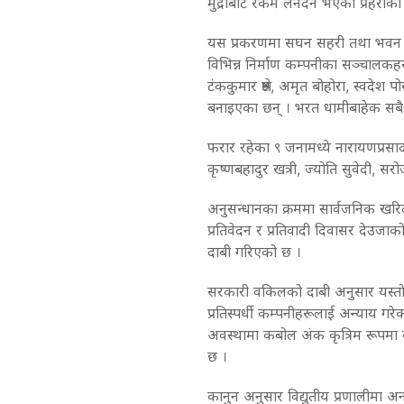
मुद्राबाट रकम लेनदेन भएको प्रहरीको
यस प्रकरणमा सघन सहरी तथा भवन नि
विभिन्न निर्माण कम्पनीका सञ्चालकहर
टंककुमार श्रेष्ठ, अमृत बोहोरा, स्वदे
बनाइएका छन् । भरत धामीबाहेक सबै प
फरार रहेका ९ जनामध्ये नारायणप्रसाद सि
कृष्णबहादुर खत्री, ज्योति सुवेदी, 
अनुसन्धानका क्रममा सार्वजनिक खरि
प्रतिवेदन र प्रतिवादी दिवासर देउजा
दाबी गरिएको छ ।
सरकारी वकिलको दाबी अनुसार यस्तो ह
प्रतिस्पर्धी कम्पनीहरूलाई अन्याय गरे
अवस्थामा कबोल अंक कृत्रिम रूपमा
छ ।
कानुन अनुसार विद्युतीय प्रणालीमा अ