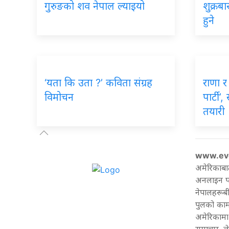
गुरुङको शव नेपाल ल्याइयो
शुक्रब
हुने
‘यता कि उता ?’ कविता संग्रह
राणा र 
विमोचन
पार्टी’
तयारी
www.ev
अमेरिकाबा
अनलाइन पत्
नेपालहरूबी
पुलको काम 
अमेरिकामा 
समाचार, ल