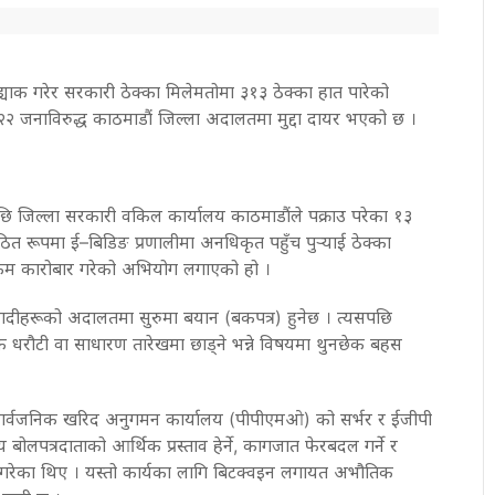
 ह्याक गरेर सरकारी ठेक्का मिलेमतोमा ३१३ ठेक्का हात पारेको
ित २२ जनाविरुद्ध काठमाडौं जिल्ला अदालतमा मुद्दा दायर भएको छ ।
पछि जिल्ला सरकारी वकिल कार्यालय काठमाडौंले पक्राउ परेका १३
ित रूपमा ई–बिडिङ प्रणालीमा अनधिकृत पहुँच पुर्‍याई ठेक्का
त रकम कारोबार गरेको अभियोग लगाएको हो ।
तिवादीहरूको अदालतमा सुरुमा बयान (बकपत्र) हुनेछ । त्यसपछि
ने कि धरौटी वा साधारण तारेखमा छाड्ने भन्ने विषयमा थुनछेक बहस
 सार्वजनिक खरिद अनुगमन कार्यालय (पीपीएमओ) को सर्भर र ईजीपी
य बोलपत्रदाताको आर्थिक प्रस्ताव हेर्ने, कागजात फेरबदल गर्ने र
ाम गरेका थिए । यस्तो कार्यका लागि बिटक्वइन लगायत अभौतिक