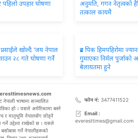
ार पहिलो उपहार घोषणा
अनुमति, गगन नेतृत्वको ह
तत्काल कायमै
प्रसाईंले खोल्दै ‘जय नेपाल
ब्रड पिक हिमपहिरोमा ज्यान
, साउन २८ गते घोषणा गर्ने
गुमाएका निर्मल पुर्जाको अन्त
बेलायतमा हुने
eresttimesnews.com
फोन नं:
3477411522
ट नेपाली भाषामा सञ्चालित
रिका हो । यसले अमेरिकामा बस्ने
Email :
च र मातृभूमि नेपालसँग जोड्ने
everesttimes@gmail.com
गर्ने उद्देश्य राखेको छ । यसले
बसोबास गर्ने नेपालीहरूको
ेख, बिचार तथा अनुभवलाई