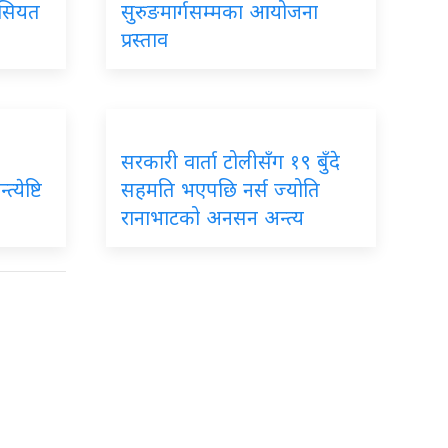
ैसियत
सुरुङमार्गसम्मका आयोजना
प्रस्ताव
सरकारी वार्ता टोलीसँग १९ बुँदे
्येष्टि
सहमति भएपछि नर्स ज्योति
रानाभाटको अनसन अन्त्य