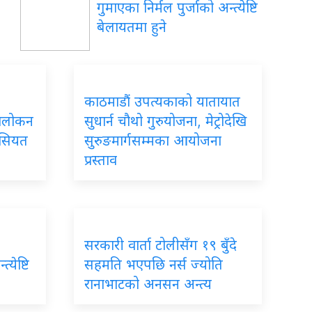
गुमाएका निर्मल पुर्जाको अन्त्येष्टि
बेलायतमा हुने
काठमाडौं उपत्यकाको यातायात
ावलोकन
सुधार्न चौथो गुरुयोजना, मेट्रोदेखि
ैसियत
सुरुङमार्गसम्मका आयोजना
प्रस्ताव
सरकारी वार्ता टोलीसँग १९ बुँदे
्येष्टि
सहमति भएपछि नर्स ज्योति
रानाभाटको अनसन अन्त्य