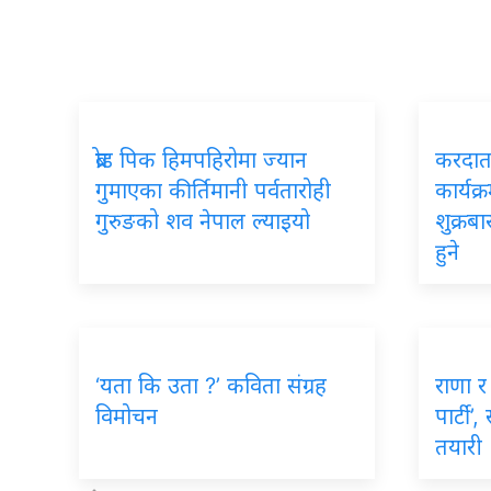
ब्रोड पिक हिमपहिरोमा ज्यान
करदाता
गुमाएका कीर्तिमानी पर्वतारोही
कार्यक्
गुरुङको शव नेपाल ल्याइयो
शुक्रब
हुने
‘यता कि उता ?’ कविता संग्रह
राणा र 
विमोचन
पार्टी’
तयारी