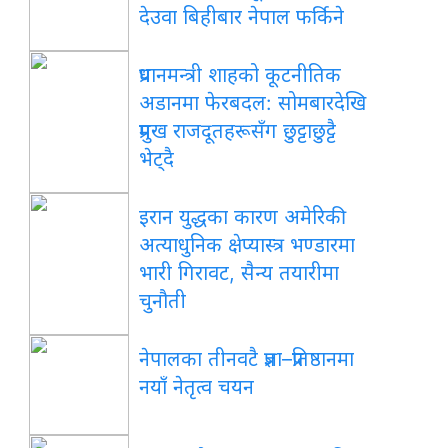
देउवा बिहीबार नेपाल फर्किने
प्रधानमन्त्री शाहको कूटनीतिक
अडानमा फेरबदल: सोमबारदेखि
प्रमुख राजदूतहरूसँग छुट्टाछुट्टै
भेट्दै
इरान युद्धका कारण अमेरिकी
अत्याधुनिक क्षेप्यास्त्र भण्डारमा
भारी गिरावट, सैन्य तयारीमा
चुनौती
नेपालका तीनवटै प्रज्ञा–प्रतिष्ठानमा
नयाँ नेतृत्व चयन