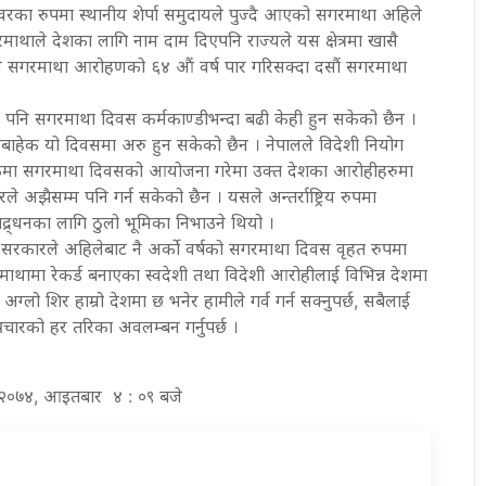
्वरका रुपमा स्थानीय शेर्पा समुदायले पुज्दै आएको सगरमाथा अहिले
थाले देशका लागि नाम दाम दिएपनि राज्यले यस क्षेत्रमा खासै
ल सगरमाथा आरोहणको ६४ औं वर्ष पार गरिसक्दा दसौं सगरमाथा
 पनि सगरमाथा दिवस कर्मकाण्डीभन्दा बढी केही हुन सकेको छैन ।
षणबाहेक यो दिवसमा अरु हुन सकेको छैन । नेपालले विदेशी नियोग
कमा सगरमाथा दिवसको आयोजना गरेमा उक्त देशका आरोहीहरुमा
ले अझैसम्म पनि गर्न सकेको छैन । यसले अन्तर्राष्ट्रिय रुपमा
रबद्र्धनका लागि ठुलो भूमिका निभाउने थियो ।
 सरकारले अहिलेबाट नै अर्को वर्षको सगरमाथा दिवस वृहत रुपमा
ाथामा रेकर्ड बनाएका स्वदेशी तथा विदेशी आरोहीलाई विभिन्न देशमा
ग्लो शिर हाम्रो देशमा छ भनेर हामीले गर्व गर्न सक्नुपर्छ, सबैलाई
प्रचारको हर तरिका अवलम्बन गर्नुपर्छ ।
्ठ २०७४, आइतबार ४ : ०९ बजे