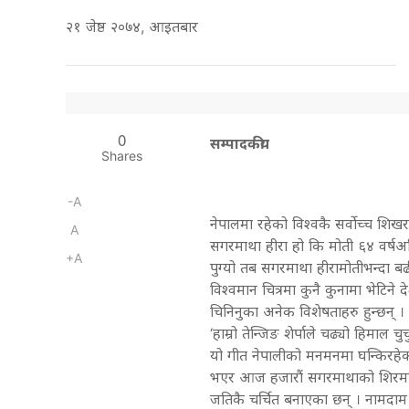
२१ जेष्ठ २०७४, आइतबार
0
सम्पादकीय
Shares
-A
नेपालमा रहेको विश्वकै सर्वोच्च शि
A
सगरमाथा हीरा हो कि मोती ६४ वर्ष
+A
पुग्यो तब सगरमाथा हीरामोतीभन्दा ब
विश्वमान चित्रमा कुनै कुनामा भेटिन
चिनिनुका अनेक विशेषताहरु हुन्छन्
‘हाम्रो तेन्जिङ शेर्पाले चढ्यो हिमाल 
यो गीत नेपालीको मनमनमा घन्किरहेको 
भएर आज हजारौं सगरमाथाको शिरमा पुग
जतिकै चर्चित बनाएका छन् । नामदा