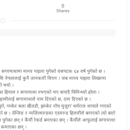
0
Shares
खर सगरमाथामा मानव पाइला पुगेको यसपटक ६४ वर्ष पुगेको छ ।
अघि नेपाललाई कुनै जानकारी थिएन । जब मानव पाइला शिखरमा
ढी भयो ।
े देश हिमाल र सगरमाथा नभएको भए सायदै चिनिन्थ्यो होला ।
 । हामीलाई सगरमाथाले नाम दिएको छ, दाम दिएको छ ।
चुचुरो, गम्केर बजा खैंजडी, झम्केर नाँच मुजुरा’ धर्मराज थापाले गाएको
छ । तेन्जिङ र न्यजिल्यान्डका एडमान्ड हिलारीले बनाएको त्यो बाटो
ेका छन् र कैंयौं रेकर्ड बनाएका छन् । कैंयौंले आफुलाई सगरमाथा
म कमाएका छन् ।