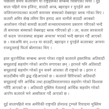
पछिल्लो समय कतारसँग यी राष्ट्रहरूको सम्बन्ध चिसिएको थियो । दुई
साता पहिले मात्र इजिप्ट, साउदी अरब, बहराइन र युएईले अल
जजिरालगायतका कतारी समाचार संस्थाको वेबसाइट ब्लक गरेका थिए ।
कतारी अमिर सेख तमिम विन हमाद अल थानीले साउदी अरबको
आलोचना गरेको सामग्री कतारी सञ्चारमाध्यममा प्रसारण गरिएको भन्दै
ती समाचार संस्थाको वेबसाइट ब्लक गरिएको हो । तर, कतार सरकारले
यो कदम ‘लज्जास्पद साइबर अपराध’ भएको भन्दै खण्डन गर्दै आएको
छ । यसअघि सन् २०१४ मा साउदी, बहराइन र युएईले कतारबाट आफ्ना
राजदूतलाई फिर्ता बोलाएका थिए ।
हाल कूटनीतिक सम्बन्ध अन्त्य गरेका राष्ट्रले कतारले इस्लामिक अतिवादी
समूहलाई सहयोग गरेको आरोप लगाएका छन् । इरानले पनि अतिवादी
समूहलाई सहयोग गरेको हुन सक्ने आंशका ती राष्ट्रको छ । इरान र
साउदीबीच पनि द्वन्द्व रहिआएको छ । कतारले सिरियाको अतिवादी
समूहलाई पनि आर्थिक तथा हातहतियारलगायत सहयोग गरेको विश्वास
गरिँदै आएको छ । अतिवादी मुस्लिम नेतालाई आर्थिक सहयोग गरेको
आरोप कतारले भने अस्वीकार गर्दै आएको छ ।
दुई सातापहिले मात्र अमेरिकी राष्ट्रपति डोनाल्ड ट्रम्पले रियादमा मुस्लिम