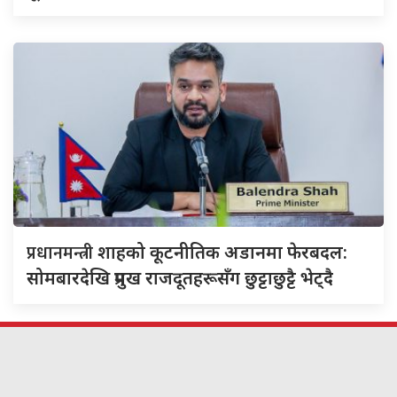
प्रधानमन्त्री
शाहको कूटनीतिक अडानमा फेरबदल:
सोमबारदेखि प्रमुख राजदूतहरूसँग छुट्टाछुट्टै भेट्दै