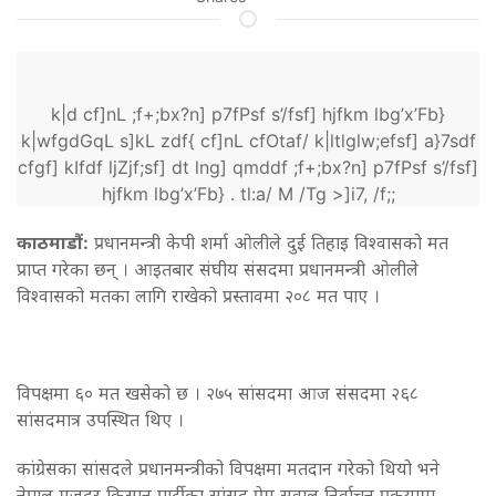
k|d cf]nL ;f+;bx?n] p7fPsf s’/fsf] hjfkm lbg’x’Fb}
k|wfgdGqL s]kL zdf{ cf]nL cfOtaf/ k|ltlglw;efsf] a}7sdf
cfgf] kIfdf ljZjf;sf] dt lng] qmddf ;f+;bx?n] p7fPsf s’/fsf]
hjfkm lbg’x’Fb} . tl:a/ M /Tg >]i7, /f;;
काठमाडौं:
प्रधानमन्त्री केपी शर्मा ओलीले दुई तिहाइ विश्वासको मत
प्राप्त गरेका छन् । आइतबार संघीय संसदमा प्रधानमन्त्री ओलीले
विश्वासको मतका लागि राखेको प्रस्तावमा २०८ मत पाए ।
विपक्षमा ६० मत खसेको छ । २७५ सांसदमा आज संसदमा २६८
सांसदमात्र उपस्थित थिए ।
कांग्रेसका सांसदले प्रधानमन्त्रीको विपक्षमा मतदान गरेको थियो भने
नेपाल मजदुर किसान पार्टीका सांसद प्रेम सुवाल निर्वाचन प्रकृयामा