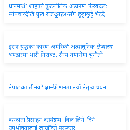
प्रधानमन्त्री शाहको कूटनीतिक अडानमा फेरबदल:
सोमबारदेखि प्रमुख राजदूतहरूसँग छुट्टाछुट्टै भेट्दै
इरान युद्धका कारण अमेरिकी अत्याधुनिक क्षेप्यास्त्र
भण्डारमा भारी गिरावट, सैन्य तयारीमा चुनौती
नेपालका तीनवटै प्रज्ञा–प्रतिष्ठानमा नयाँ नेतृत्व चयन
करदाता प्रोत्साहन कार्यक्रम: बिल लिने–दिने
उपभोक्तालाई लाखौँको पुरस्कार