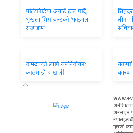
मल्टिमिडिया अवार्ड हात पार्दै,
सिंहदर
शृंखला मिस वल्डको ‘फाइनल
तीन मह
राउण्ड’मा
सचिव
वामदेवकाे लागि उपनिर्वाचन:
नेकपाभ
काठमाडौं ७ खाली
कारण ए
www.ev
अमेरिकाबा
अनलाइन पत्
नेपालहरूबी
पुलको काम 