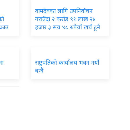
वामदेवका लागि उपनिर्वाचन
ाे
गराउँदा २ करोड ९१ लाख २४
्राउ
हजार ३ सय ४८ रुपैयाँ खर्च हुने
जा
राष्ट्रपतिकाे कार्यालय भवन नयाँ
बन्दै