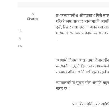
0
प्रधानन्यायाधीश ओमप्रकाश मिश्रले न्
Shares
गरिरहेकामा सञ्चार माध्यमप्रति आपत्
दसैं, तिहार तथा छठका अवसरमा आयोजि
-A
माध्यमले समाचार लेख्नाले न्याय सम्
A
।
+A
‘आगामी दिनमा अदालतमा विचाराधीन म
न्यायको अनुभूति दिलाउन न्यायालयले 
सञ्चारकर्मीका लागि सधैं खुला रहने 
न्यायालयभित्र सुधार गरेर अगाडि ब
खबर छ ।
प्रकाशित मिति : २४ आश्