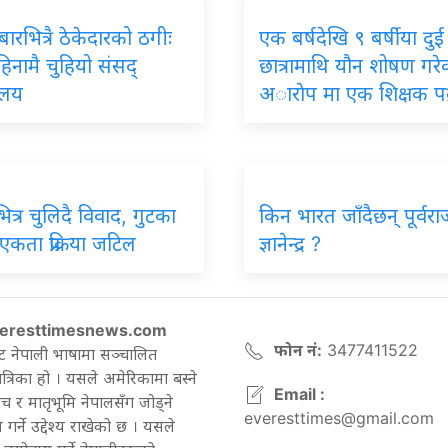
बारभित्रै ठेकेदारको ठगीः
एक बर्षदेखि ९ बर्षीया दुई
िनामै चुहियो संसद्
छात्रामाथि यौन शोषण गरेक
ालय
अाराेप मा एक शिक्षक पक
ित्र चुलिदै विवाद, गुटका
किन भारत जाँदैछन् पूर्वरा
कता प्रक्रिया जटिल
ज्ञानेन्द्र ?
eresttimesnews.com
फोन नं:
3477411522
ट नेपाली भाषामा सञ्चालित
रिका हो । यसले अमेरिकामा बस्ने
Email :
च र मातृभूमि नेपालसँग जोड्ने
everesttimes@gmail.com
गर्ने उद्देश्य राखेको छ । यसले