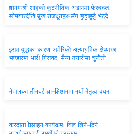
प्रधानमन्त्री शाहको कूटनीतिक अडानमा फेरबदल:
सोमबारदेखि प्रमुख राजदूतहरूसँग छुट्टाछुट्टै भेट्दै
इरान युद्धका कारण अमेरिकी अत्याधुनिक क्षेप्यास्त्र
भण्डारमा भारी गिरावट, सैन्य तयारीमा चुनौती
नेपालका तीनवटै प्रज्ञा–प्रतिष्ठानमा नयाँ नेतृत्व चयन
करदाता प्रोत्साहन कार्यक्रम: बिल लिने–दिने
उपभोक्तालाई लाखौँको पुरस्कार