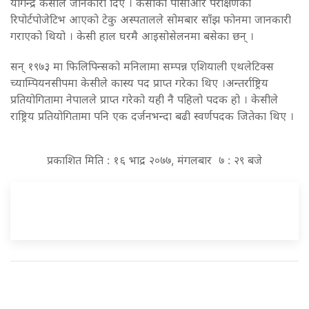
योगेन्द्र
केसीले
जानकारी
दिए
।
केसीको
पीसीआर
परीक्षणको
रिपोर्ट
पोजेटिभ
आएको
टेकु
अस्पतालले
सोमबार
साँझ
फोनमा
जानकारी
गराएको
थियो
।
केसी
हाल
घरमै
आइसोसेलनमा
बसेका
छन्
।
सन्
१९७३
मा
फिलिपिन्सको
मनिलामा
सम्पन्न
एशियाली
एथलेटिक्स
च्याम्पियनसीपमा
केसीले
कास्य
पद
प्राप्त
गरेका
थिए
।
अन्तर्राष्ट्रिय
प्रतियोगितामा
नेपालले
प्राप्त
गरेको
यही
नै
पहिलो
पदक
हो
।
केसीले
राष्ट्रिय
प्रतियोगितामा
पनि
एक
दर्जनभन्दा
बढी
स्वर्ण
पदक
जितेका
थिए
।
प्रकाशित मिति : १६ भाद्र २०७७, मंगलबार ७ : २९ बजे