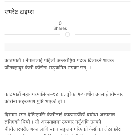
एभरेष्ट टाइम्स
0
Shares
काठमाडौं
।
नेपाललाई
पहिलो
अन्तर्राष्ट्रिय
पदक
दिलाउने
धावक
जीतबहादुर
केसी
कोरोना
सङ्क्रमित
भएका
छन्
।
काठमाडौँ
महानगरपालिका
–
१४
कलङ्कीका
७२
वर्षीय
उनलाई
सोमबार
कोरोना
सङ्क्रमण
पुष्टि
भएको
हो
।
दिसामा
रगत
देखिएपछि
केसीलाई
काठमाडौँको
बयोधा
अस्पताल
लगिएको
थियो
।
सो
अस्पतालमा
उपचार
गर्नुअघि
उनको
पीसीआर
परीक्षणका
लागि
स्वाब
सङ्कलन
गरिएको
केसीका
जेठा
छोरा