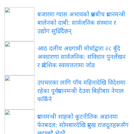
बजारमा ग्यास अभावको प्रश्नबीच प्रधानमन्त्री
बालेनको दाबी: सार्वजनिक संस्थान र
उद्योग सुध्रिँदैछन्
आठ दलीय अग्रगामी मोर्चाद्वारा २८ बुँदे
अवधारणा सार्वजनिक: संविधान पुनर्लेखन
र प्रादेशिक स्वायत्ततामा जोड
उपचारका लागि पाँच महिनादेखि विदेशमा
रहेका पूर्वप्रधानमन्त्री देउवा बिहीबार नेपाल
फर्किने
प्रधानमन्त्री शाहको कूटनीतिक अडानमा
फेरबदल: सोमबारदेखि प्रमुख राजदूतहरूसँग
छुट्टाछुट्टै भेट्दै