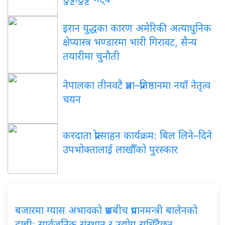
इरान युद्धका कारण अमेरिकी अत्याधुनिक
क्षेप्यास्त्र भण्डारमा भारी गिरावट, सैन्य
तयारीमा चुनौती
नेपालका तीनवटै प्रज्ञा–प्रतिष्ठानमा नयाँ नेतृत्व
चयन
करदाता प्रोत्साहन कार्यक्रम: बिल लिने–दिने
उपभोक्तालाई लाखौँको पुरस्कार
बजारमा ग्यास अभावको प्रश्नबीच प्रधानमन्त्री बालेनको
दाबी: सार्वजनिक संस्थान र उद्योग सुध्रिँदैछन्