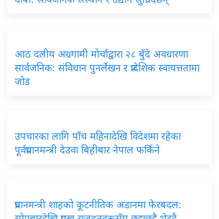
आठ दलीय अग्रगामी मोर्चाद्वारा २८ बुँदे अवधारणा
सार्वजनिक: संविधान पुनर्लेखन र प्रादेशिक स्वायत्ततामा
जोड
उपचारका लागि पाँच महिनादेखि विदेशमा रहेका
पूर्वप्रधानमन्त्री देउवा बिहीबार नेपाल फर्किने
प्रधानमन्त्री शाहको कूटनीतिक अडानमा फेरबदल:
सोमबारदेखि प्रमुख राजदूतहरूसँग छुट्टाछुट्टै भेट्दै