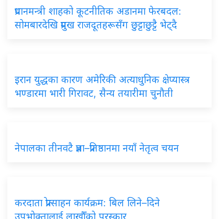
प्रधानमन्त्री शाहको कूटनीतिक अडानमा फेरबदल:
सोमबारदेखि प्रमुख राजदूतहरूसँग छुट्टाछुट्टै भेट्दै
इरान युद्धका कारण अमेरिकी अत्याधुनिक क्षेप्यास्त्र
भण्डारमा भारी गिरावट, सैन्य तयारीमा चुनौती
नेपालका तीनवटै प्रज्ञा–प्रतिष्ठानमा नयाँ नेतृत्व चयन
करदाता प्रोत्साहन कार्यक्रम: बिल लिने–दिने
उपभोक्तालाई लाखौँको पुरस्कार