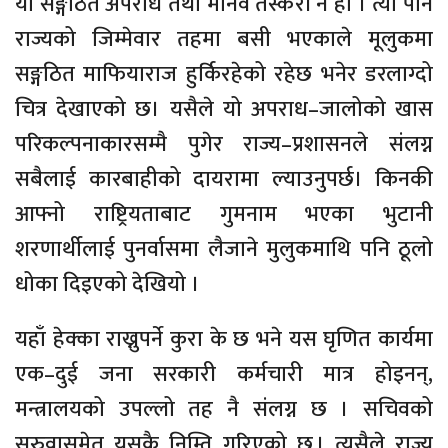
यो सङ्गठित अपराध तथा मानव तस्करी नै हो । त्यो पनि
राज्यको जिम्मेवार तहमा बसी भएकाले मूलुकमा
सङ्गठित माफियाराज हुर्किरहेको रहेछ भनेर डरलाग्दो
चित्र देखाएको छ। यसैले यो अपराध–जालोको खास
परिकल्पनाकारसम्मै पुगेर राज्य–प्रशासनले संलग्न
सबैलाई कारबाहीको दायरामा ल्याउनुपर्छ। किनकी
आफ्नो राष्ट्रियताबाट गुमनाम भएका भुटानी
शरणार्थीलाई पुनर्वासमा लैजाने मुलुकमाथि पनि ठूलो
धोका दिइएको देखियो ।
यहाँ हेक्का राख्नुपर्ने कुरा के छ भने यस घृणित कार्यमा
एक–दुई जना सरकारी कर्मचारी मात्र होइनन्,
मन्त्रालयको उपल्लो तह नै संलग्न छ । सचिवको
सरुवासमेत यसकै निम्ति गरिएको छ । त्यसैले राज्य